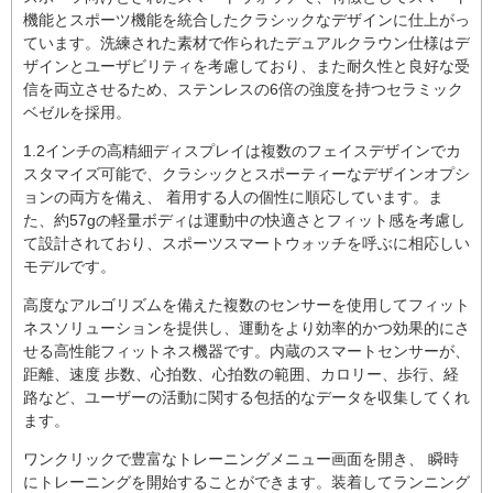
機能とスポーツ機能を統合したクラシックなデザインに仕上がっ
ています。洗練された素材で作られたデュアルクラウン仕様はデ
ザインとユーザビリティを考慮しており、また耐久性と良好な受
信を両立させるため、ステンレスの6倍の強度を持つセラミック
ベゼルを採用。
1.2インチの高精細ディスプレイは複数のフェイスデザインでカ
スタマイズ可能で、クラシックとスポーティーなデザインオプシ
ョンの両方を備え、 着用する人の個性に順応しています。ま
た、約57gの軽量ボディは運動中の快適さとフィット感を考慮し
て設計されており、スポーツスマートウォッチを呼ぶに相応しい
モデルです。
高度なアルゴリズムを備えた複数のセンサーを使用してフィット
ネスソリューションを提供し、運動をより効率的かつ効果的にさ
せる高性能フィットネス機器です。内蔵のスマートセンサーが、
距離、速度 歩数、心拍数、心拍数の範囲、カロリー、歩行、経
路など、ユーザーの活動に関する包括的なデータを収集してくれ
ます。
ワンクリックで豊富なトレーニングメニュー画面を開き、 瞬時
にトレーニングを開始することができます。装着してランニング