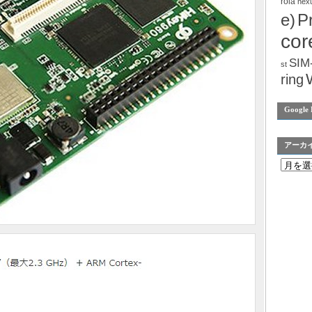
rola
nex
e)
P
cor
SIM
st
ring
Google 
アーカ