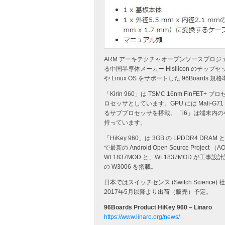
ARM アーキテクチャオープンソースプロジェ
る中国半導体メーカー Hisilicon のチップセット
や Linux OS をサポートした 96Board
「Kirin 960」は TSMC 16nm FinFET
ロセッサとしています。GPU には Mali-
るサブプロセッサを搭載。「i6」は端末内
持っています。
「HiKey 960」は 3GB の LPDDR4 DRAM
で最新の Android Open Source Proje
WL1837MOD と、WL1837MOD が工事設
の W3006 を搭載。
日本ではスイッチセンス (Switch Scien
2017年5月以降より出荷（販売）予定。
96Boards Product HiKey 960 – Linaro
https://www.linaro.org/news/