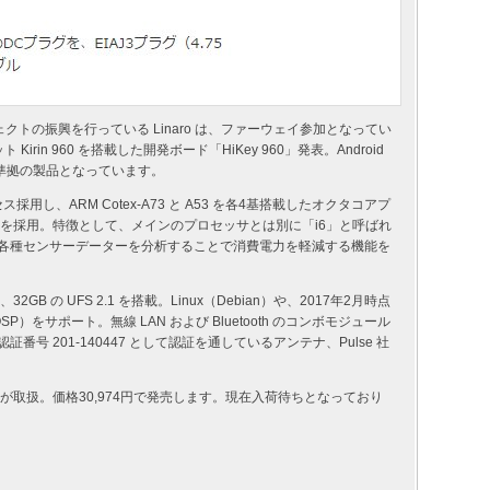
クトの振興を行っている Linaro は、ファーウェイ参加となってい
 Kirin 960 を搭載した開発ボード「HiKey 960」発表。Android
s 規格準拠の製品となっています。
+ プロセス採用し、ARM Cotex-A73 と A53 を各4基搭載したオクタコアプ
G71 を採用。特徴として、メインのプロセッサとは別に「i6」と呼ばれ
の各種センサーデーターを分析することで消費電力を軽減する機能を
 と、32GB の UFS 2.1 を搭載。Linux（Debian）や、2017年2月時点
ct （AOSP）をサポート。無線 LAN および Bluetooth のコンボモジュール
計認証番号 201-140447 として認証を通しているアンテナ、Pulse 社
ce) 社が取扱。価格30,974円で発売します。現在入荷待ちとなっており