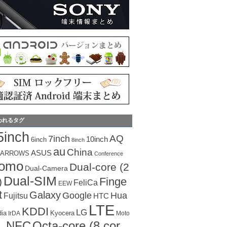
われるタグ
5inch
AQ
7inch
10inch
6inch
8inch
au
China
ASUS
ARROWS
Conference
como
Dual-core (2
Dual-Camera
Dual-SIM
Finge
)
FeliCa
EEW
t
Galaxy
Hua
Google
Fujitsu
HTC
LTE
KDDI
LG
dia
Kyocera
IrDA
Moto
Octa-core (8 cor
NFC