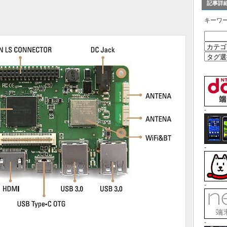
記事詳
1
キーワ
-
-
-
-