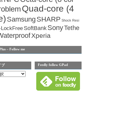
us
Quad-core (4
roblem
e)
Samsung
SHARP
Shock Resi
Sony
Tethe
SoftBank
-LockFree
Waterproof
Xperia
Plus – Follow me
Feedly follow GPad
イブ