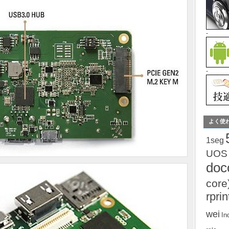
-
-
よく使
1seg
UOS
do
core
rprin
wei
In