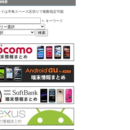
細検索
ードは半角スペース区切りで複数指定可能
<- キーワード