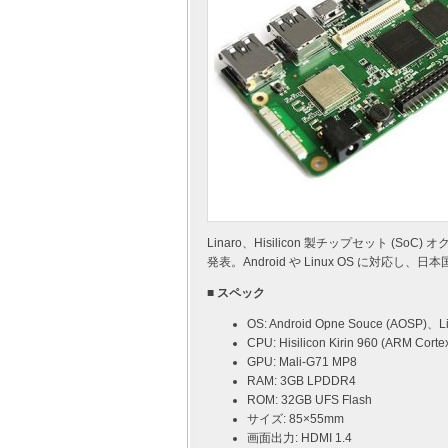
Linaro、Hisilicon 製チップセット (SoC
発表。Android や Linux OS に対応
■ スペック
OS: Android Opne Souce (AOSP)、L
CPU: Hisilicon Kirin 960 (ARM Cort
GPU: Mali-G71 MP8
RAM: 3GB LPDDR4
ROM: 32GB UFS Flash
サイズ: 85×55mm
画面出力: HDMI 1.4