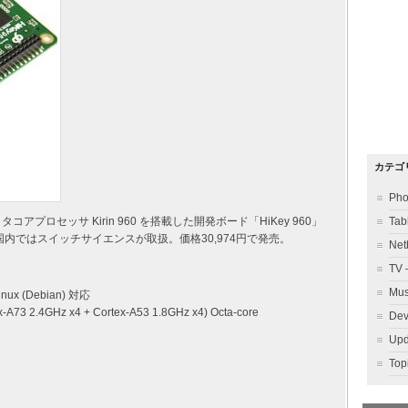
カテゴ
Ph
) オクタコアプロセッサ Kirin 960 を搭載した開発ボード「HiKey 960」
Ta
し、日本国内ではスイッチサイエンスが取扱。価格30,974円で発売。
Ne
TV
Mu
inux (Debian) 対応
ex-A73 2.4GHz x4 + Cortex-A53 1.8GHz x4) Octa-core
Dev
Up
To