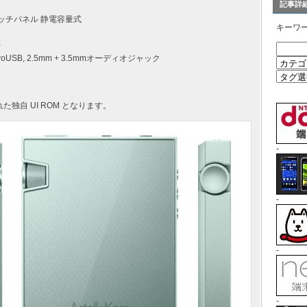
記事詳
 タッチパネル 静電容量式
キーワ
0
microUSB, 2.5mm + 3.5mmオーディオジャック
れた独自 UI ROM となります。
-
-
-
-