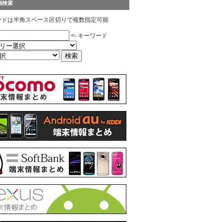
細検索
ードは半角スペース区切りで複数指定可能
<- キーワード