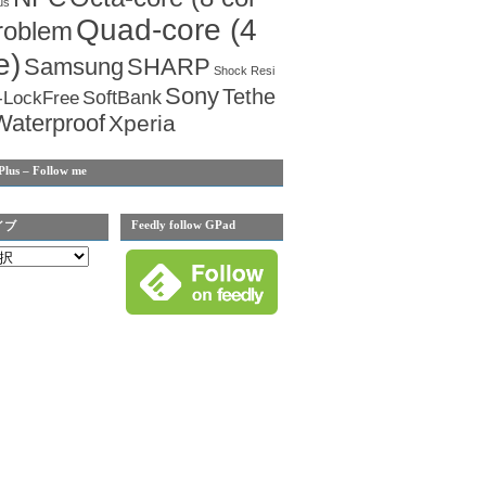
us
Quad-core (4
roblem
e)
Samsung
SHARP
Shock Resi
Sony
Tethe
SoftBank
-LockFree
Waterproof
Xperia
Plus – Follow me
Feedly follow GPad
イブ