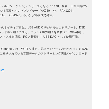
ern (アステルアンドケルン)」シリーズとなる「AK70」発表。日本国内にて
なる高級ハイレゾプレイヤー「AK240」や、「AK120II」
DAC 「CS4398」をシングル構成で搭載。
MHz/1bit) のネイティブ再生。USB AUDIO デジタル出力をサポート。DSD
ヘッドホン端子に加え、バランス出力端子を搭載（2.5mm/4極）。
ア機能搭載。PC と接続して USB DAC として使用可能。
Connect」は、Wi-Fi を通じて同ネットワーク内のパソコンや NAS
に格納されている音楽データのストリーミング再生やダウンロード
p#2