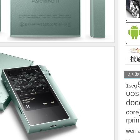
-
-
よく使
1seg
UOS
do
core
rprin
wei
In