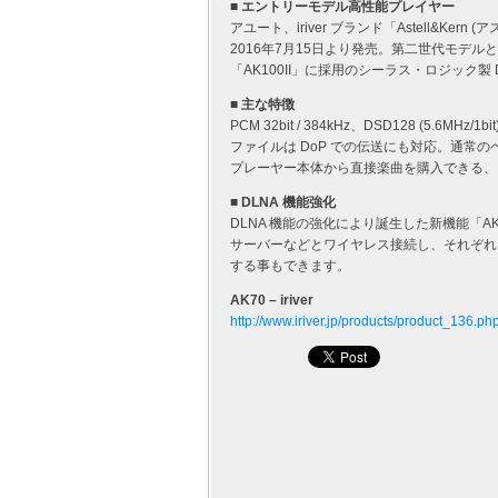
■ エントリーモデル高性能プレイヤー
アユート、iriver ブランド「Astell&K
2016年7月15日より発売。第二世代モデルと
「AK100II」に採用のシーラス・ロジック製 
■ 主な特徴
PCM 32bit / 384kHz、DSD128 (5.6
ファイルは DoP での伝送にも対応。通常の
プレーヤー本体から直接楽曲を購入できる、スト
■ DLNA 機能強化
DLNA 機能の強化により誕生した新機能「AK 
サーバーなどとワイヤレス接続し、それぞれ
する事もできます。
AK70 – iriver
http://www.iriver.jp/products/product_136.ph