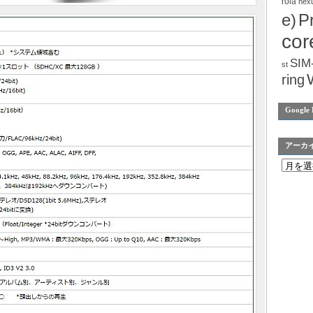
rola
nex
e)
P
cor
SIM
st
ring
Google 
アーカ