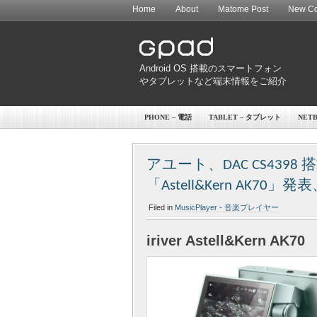
Home
About
Matome Post
New Co
Android OS 搭載のスマートフォン
やタブレットなど端末情報をご紹介
PHONE – 電話
TABLET – タブレット
NET
アユート、DAC CS4398 
「Astell&Kern AK70
Filed in
MusicPlayer - 音楽プレイヤー
iriver Astell&Kern AK70