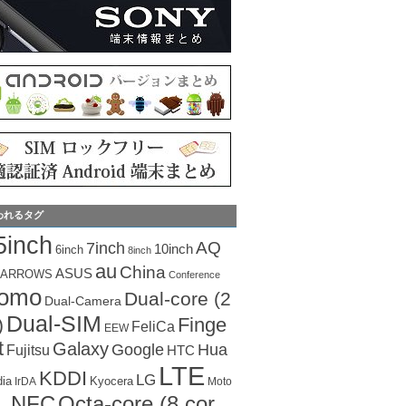
われるタグ
5inch
AQ
7inch
10inch
6inch
8inch
au
China
ASUS
ARROWS
Conference
como
Dual-core (2
Dual-Camera
Dual-SIM
Finge
)
FeliCa
EEW
t
Galaxy
Hua
Google
Fujitsu
HTC
LTE
KDDI
LG
dia
Kyocera
IrDA
Moto
Octa-core (8 cor
NFC