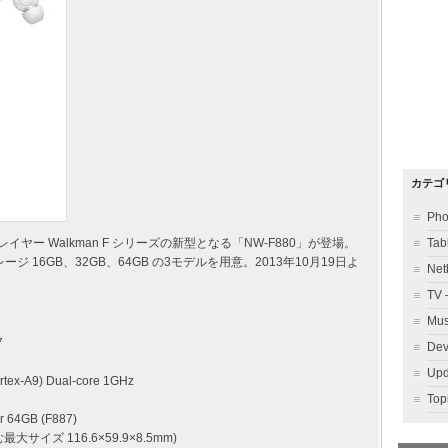
カテゴ
Ph
イヤー Walkman F シリーズの新型となる「NW-F880」が登場。
Ta
トレージ 16GB、32GB、64GB の3モデルを用意。2013年10月19日よ
Ne
TV
Mu
7
Dev
Up
rtex-A9) Dual-core 1GHz
To
r 64GB (F887)
最大サイズ 116.6×59.9×8.5mm)