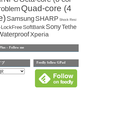
us
Quad-core (4
roblem
e)
Samsung
SHARP
Shock Resi
Sony
Tethe
SoftBank
-LockFree
Waterproof
Xperia
Plus – Follow me
Feedly follow GPad
イブ