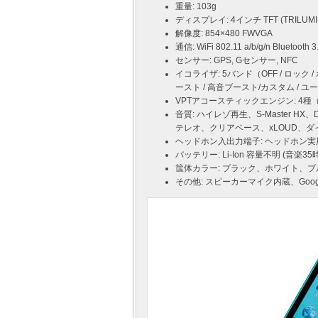
重量: 103g
ディスプレイ: 4インチ TFT (TRILUMI
解像度: 854×480 FWVGA
通信: WiFi 802.11 a/b/g/n Bluetooth
センサー: GPS, Gセンサー, NFC
イコライザ: 5バンド（OFF / ロック /
ースト / 高音ブースト/カスタム / ユ
VPTアコースティックエンジン: 4種
音質: ハイレゾ再生、S-Master
テレオ、クリアベース、xLOUD、
ヘッドホン入出力端子: ヘッドホン実用最大
バッテリー: Li-Ion 容量不明 (音
筺体カラー: ブラック、ホワイト、
その他: スピーカーマイク内蔵、Googl