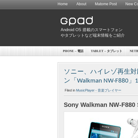
Home
About
Matome Post
New Co
Android OS 搭載のスマートフォン
やタブレットなど端末情報をご紹介
PHONE – 電話
TABLET – タブレット
NET
ソニー、ハイレゾ再生対応 A
ン「Walkman NW-F88
Filed in
MusicPlayer - 音楽プレイヤー
Sony Walkman NW-F880 