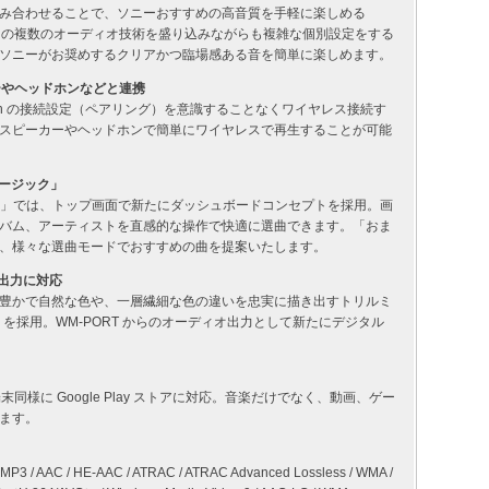
み合わせることで、ソニーおすすめの高音質を手軽に楽しめる
ソニーの複数のオーディオ技術を盛り込みながらも複雑な個別設定をする
ソニーがお奨めするクリアかつ臨場感ある音を簡単に楽しめます。
カーやヘッドホンなどと連携
oth の接続設定（ペアリング）を意識することなくワイヤレス接続す
スピーカーやヘッドホンで簡単にワイヤレスで再生することが可能
ュージック」
ク」では、トップ画面で新たにダッシュボードコンセプトを採用。画
バム、アーティストを直感的な操作で快適に選曲できます。「おま
、様々な選曲モードでおすすめの曲を提案いたします。
出力に対応
豊かで自然な色や、一層繊細な色の違いを忠実に描き出すトリルミ
 mobile を採用。WM-PORT からのオーディオ出力として新たにデジタル
イル端末同様に Google Play ストアに対応。音楽だけでなく、動画、ゲー
ます。
MP3 / AAC / HE-AAC / ATRAC / ATRAC Advanced Lossless / WMA /