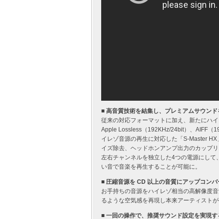
■ 高音質技術を結集し、プレミアムサウンド
従来の対応フォーマットに加え、新たにハイレゾ音源のW
Apple Lossless（192KHz/24bit）
イレゾ音源の再生に対応した「S-Master
イズ除去、ヘッドホンアンプ出力のカップリ
左右チャンネルを独立した4つの電源にして
い音で音楽を再生することが可能に。
■ 圧縮音源を CD 以上の音質にアップコンバ
お手持ちの音源をハイレゾ相当の高解像度音
るような空気感を再現し本来アーティストが
■ 一回の操作で、推奨サウンド設定を実現する「C