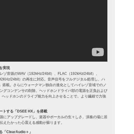
を実現
AV（192kHz/24bit）、FLAC（192kHz/24bit）、
、AIFF（192KHz/24bit）の再生に対応。音声信号をフルデジタル処理し、ハ
 HX」搭載。さらにウォークマン独自の進化としてハイレゾ音域でのノ
ングコンデンサの削除、ヘッドホンドライバ部の電源を正負および
、ヘッドホンのドライブ能力を向上させることで、より繊細で力強
ートする「DSEE HX」を搭載
源にアップグレードし、楽器やボーカルの生々しさ、演奏の場に居
伝えたかった心震える感動が蘇ります。
learAudio＋」