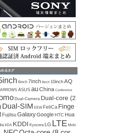
われるタグ
5inch
AQ
7inch
10inch
6inch
8inch
au
China
ASUS
ARROWS
Conference
como
Dual-core (2
Dual-Camera
Dual-SIM
Finge
)
FeliCa
EEW
t
Galaxy
Hua
Google
Fujitsu
HTC
LTE
KDDI
LG
dia
Kyocera
IrDA
Moto
Octa-core (8 cor
NFC