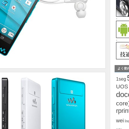
-
-
よく使
1seg
UOS
do
core
rprin
wei
In