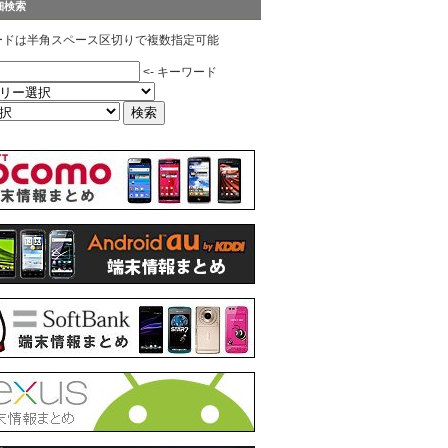
細検索
ードは半角スペース区切りで複数指定可能
<- キーワード