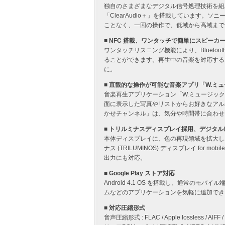
独自のさまざまなデジタル信号処理技術を組
「ClearAudio＋」を搭載しています。
ことなく、一回の操作で、低域から高域まで
■ NFC 搭載、ワンタッチで簡単にスピー
ワンタッチリスニング機能により、Blueto
ることができます。再生中の音楽を対応する
に。
■ 直観的な操作が可能な音楽アプリ「W.ミ
音楽再生アプリケーション「W.ミュージッ
面に表示した写真やリストからお好きなアル
かせチャンネル」は、気分や時間帯に合わせ
■ トリルミナスディスプレイ採用、デジタル
本体ディスプレイに、色の再現領域を拡大し
ナス (TRILUMINOS) ディスプレイ for
出力にも対応。
■ Google Play ストア対応
Android 4.1 OS を搭載し、通常のモバ
ムなどのアプリケーションを気軽に追加でき
■ 対応圧縮形式
音声圧縮形式 : FLAC / Apple lossless / AIFF / 