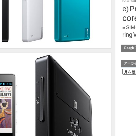
rola
nex
e)
P
cor
SIM
st
ring
Google 
アーカ