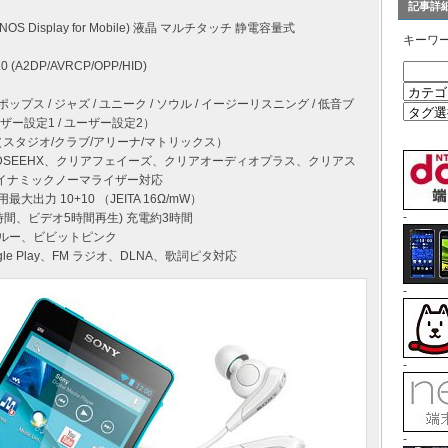
記事詳
NOS Display for Mobile) 液晶 マルチタッチ 静電容量式
キーワ
 3.0 (A2DP/AVRCP/OPP/HID)
 ポップス / ジャズ / ユニーク / ソウル / イージーリスニング / 低音ブ
ーザー設定1 / ユーザー設定2）
（スタジオ/クラブ/アリーナ/マトリックス）
 HX、DSEEHX、クリアフェイーズ、クリアオーディオプラス、クリアス
ダイナミックノーマライザー対応
出力 10+10 （JEITA 16Ω/mW）
-
楽35時間、ビデオ5時間再生) 充電約3時間
ブルー、ビビットピンク
e Play、FM ラジオ、DLNA、歌詞ピタ対応
-
-
-