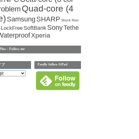
us
Quad-core (4
roblem
e)
Samsung
SHARP
Shock Resi
Sony
Tethe
SoftBank
-LockFree
Waterproof
Xperia
Plus – Follow me
Feedly follow GPad
イブ