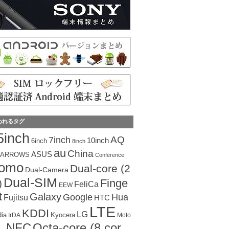
われるタグ
5inch
AQ
7inch
10inch
6inch
8inch
au
China
ASUS
ARROWS
Conference
como
Dual-core (2
Dual-Camera
Dual-SIM
Finge
)
FeliCa
EEW
t
Galaxy
Hua
Google
Fujitsu
HTC
LTE
KDDI
LG
dia
Kyocera
IrDA
Moto
Octa-core (8 cor
NFC