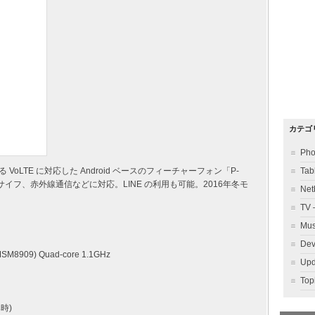
カテゴ
Ph
oLTE に対応した Android ベースのフィーチャーフォン「P-
Ta
、おサイフ、赤外線通信などに対応。LINE の利用も可能。2016年冬モ
Ne
TV
Mu
Dev
MSM8909) Quad-core 1.1GHz
Up
To
み時)