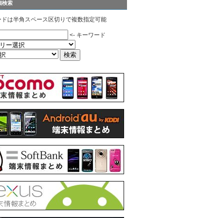
細検索
ードは半角スペース区切りで複数指定可能
<- キーワード