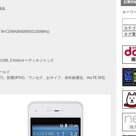
記事詳
液晶
キーワ
 W-CDMA(800/850/2100MHz)
1
icroUSB, 3.5mmオーディオジャック
-
ールド
5/7)、防塵(IP5X)、ワンセグ、おサイフ、赤外線通信、VoLTE 対応
-
-
-