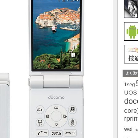
-
-
よく使
1seg
UOS
do
core
rprin
wei
In