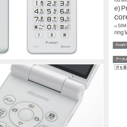
rola
nex
e)
P
cor
SIM
st
ring
Google 
アーカ