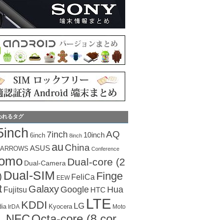
われるタグ
5inch
AQ
7inch
10inch
6inch
8inch
au
China
ASUS
ARROWS
Conference
como
Dual-core (2
Dual-Camera
Dual-SIM
Finge
)
FeliCa
EEW
t
Galaxy
Hua
Google
Fujitsu
HTC
LTE
KDDI
LG
dia
Kyocera
IrDA
Moto
Octa-core (8 cor
NFC