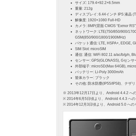
サイズ: 179.4×92.2×6.5mm
重量: 212g
ディスプレイ: 6.44インチ IPS 液晶 (
解像度: 1920×1080 Full-HD
カメラ: 8MP(背面 CMOS “Exmor R
ネットワーク: LTE(750/850/900/1700/
GSM(850/900/1800/1900MHz)
パケット通信: LTE, HSPA+, EDGE, 
SIM Slot: microSIM
通信: 通信: WiFi 802.11 a/ac/b/g/n, Bl
センサー: GPS(GLONASS), Gセ
外部端子: microSD(Max 64GB), m
バッテリー: Li-Poly 3000mAh
筐体カラー: ブラック
その他: 防水防塵(IP55/IP58)、テザリン
※ 2013年12月17日より、Android 4.4
※ 2014年6月5日頃より、Android 4.4.
※ 2014年12月3日頃より、Android 5.0