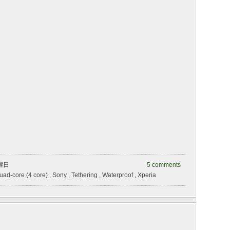
水曜日
5 comments
uad-core (4 core)
,
Sony
,
Tethering
,
Waterproof
,
Xperia