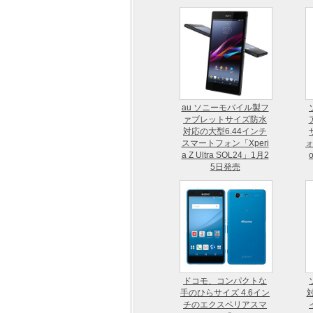
au ソニーモバイル製フ
ァブレットサイズ防水
対応の大型6.44インチ
スマートフォン「Xperi
ォ
a Z Ultra SOL24」1月2
5日発売
ドコモ、コンパクトな
手のひらサイズ 4.6イン
対
チのエクスペリアスマ