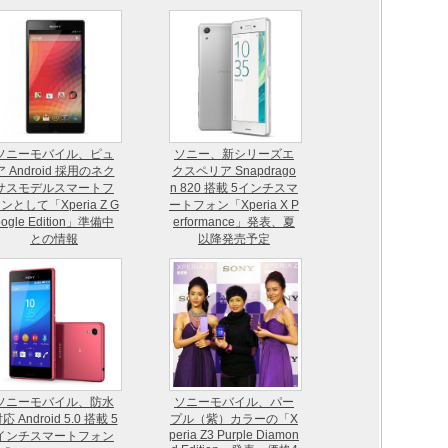
ソニーモバイル、ピュ
ソニー、新シリーズエ
ア Android 採用のネク
クスペリア Snapdrago
サスモデルスマートフ
n 820 搭載 5インチスマ
ンとして「Xperia Z G
ートフォン「Xperia X P
oogle Edition」準備中
erformance」発表、夏
との情報
以降発売予定
ソニーモバイル、防水
ソニーモバイル、パー
応 Android 5.0 搭載 5
プル（紫）カラーの「X
peria Z3 Purple Diamon
インチスマートフォン