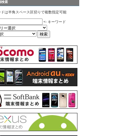
細検索
ードは半角スペース区切りで複数指定可能
<- キーワード