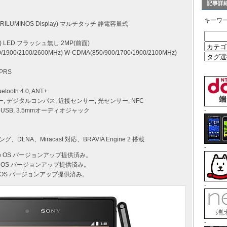
記事詳
キーワ
TRILUMINOS Display) マルチタッチ 静電容量式
S”) LED フラッシュ無し 2MP(前面)
1900/2100/2600MHz) W-CDMA(850/900/1700/1900/2100MHz)
GPRS
uetooth 4.0, ANT+
ンサー, デジタルコンパス, 近接センサー, 光センサー, NFC
-
icroUSB, 3.5mmオーディオジャック
グ、DLNA、Miracast 対応、BRAVIA Engine 2 搭載
-
.2 への OS バージョンアップ提供済み。
3 への OS バージョンアップ提供済み。
 への OS バージョンアップ提供済み。
-
-