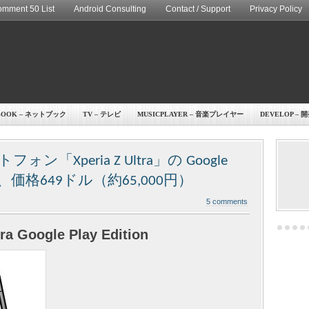
mment 50 List
Android Consulting
Contact / Support
Privacy Policy
BOOK – ネットブック
TV – テレビ
MUSICPLAYER – 音楽プレイヤー
DEVELOP – 
Xperia Z Ultra」の Google
発売、価格649ドル（約65,000円）
5 comments
ra Google Play Edition