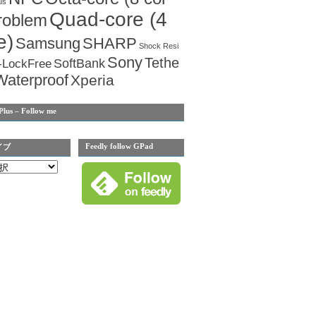
us
Quad-core (4
roblem
e)
Samsung
SHARP
Shock Resi
Sony
Tethe
SoftBank
-LockFree
Waterproof
Xperia
Plus – Follow me
Feedly follow GPad
イブ