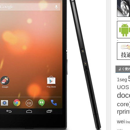
-
-
よく使
1seg
UOS
do
core
rprin
wei
In