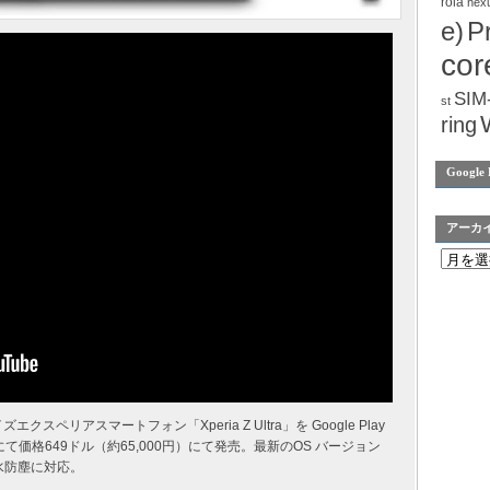
rola
nex
e)
P
cor
SIM
st
ring
Google 
アーカ
スペリアスマートフォン「Xperia Z Ultra」を Google Play
 ストアにて価格649ドル（約65,000円）にて発売。最新のOS バージョン
信や防水防塵に対応。