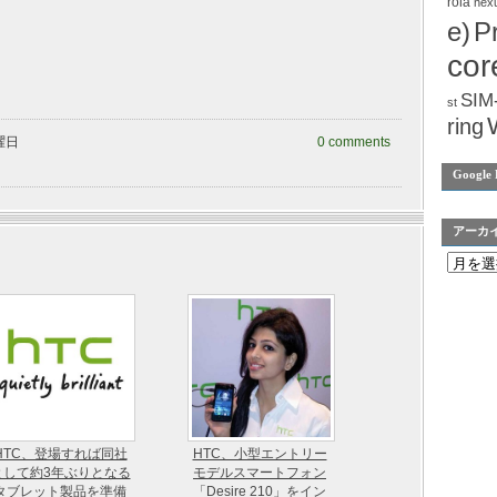
rola
nex
e)
P
cor
SIM
st
ring
木曜日
0 comments
Google 
アーカ
HTC、登場すれば同社
HTC、小型エントリー
として約3年ぶりとなる
モデルスマートフォン
タブレット製品を準備
「Desire 210」をイン