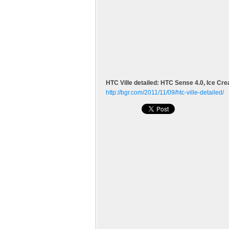
HTC Ville detailed: HTC Sense 4.0, Ice C
http://bgr.com/2011/11/09/htc-ville-detailed/