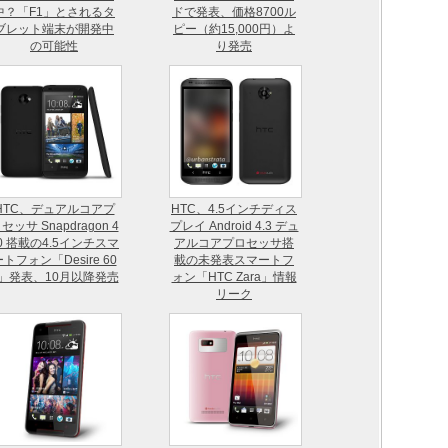
中？「F1」とされるタ
ドで発表、価格8700ル
ブレット端末が開発中
ピー（約15,000円）よ
の可能性
り発売
HTC、デュアルコアプ
HTC、4.5インチディス
セッサ Snapdragon 4
プレイ Android 4.3 デュ
0 搭載の4.5インチスマ
アルコアプロセッサ搭
トフォン「Desire 60
載の未発表スマートフ
1」発表、10月以降発売
ォン「HTC Zara」情報
リーク