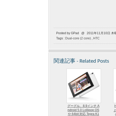
Posted by GPad @ 2011年11月10日 
Tags :
Dual-core (2 core)
,
HTC
関連記事 - Related Posts
グーグル、8.9インチ A
ndroid 5.0 Lollipop OS
や 64bit 対応 Tegra K1