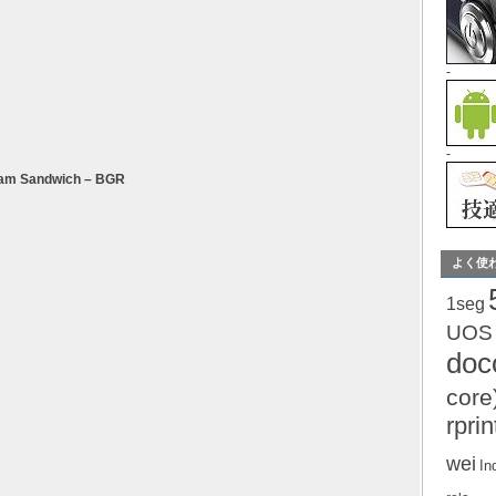
-
-
ream Sandwich – BGR
よく使
1seg
UOS
do
core
rprin
wei
In