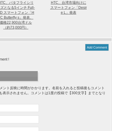
HTC、バタフライシリ
HTC、台湾市場向けに
ズとなる5インチ Full-
スマートフォン「Desir
HD スマートフォン「H
e L」発表
TC Butterfly s」発表、
価格22,900台湾ドル
（約73,000円）
Add Comment
ment !
り、コメント反映に時間がかかります。名前を入れると投稿後もコメント
ても表示されません。コメントは1度の投稿で【300文字】までとなり