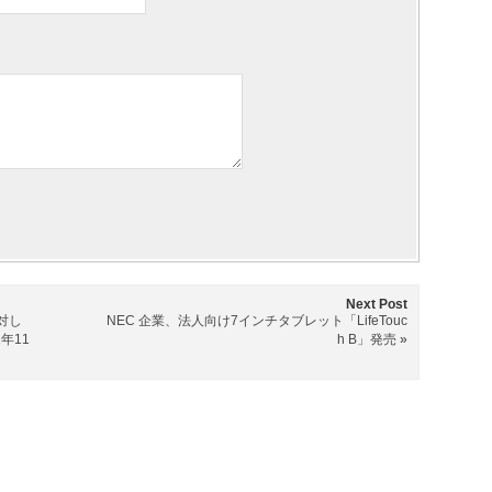
Next Post
に対し
NEC 企業、法人向け7インチタブレット「LifeTouc
1年11
h B」発売
»