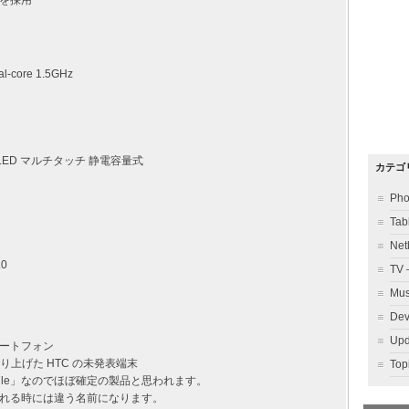
イを採用
l-core 1.5GHz
MOLED マルチタッチ 静電容量式
カテゴ
Ph
Ta
Ne
.0
TV
Mu
Dev
Up
マートフォン
取り上げた HTC の未発表端末
To
lle」なのでほぼ確定の製品と思われます。
れる時には違う名前になります。