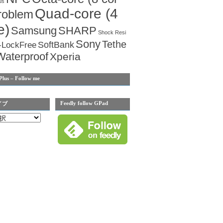
us
Quad-core (4
roblem
e)
Samsung
SHARP
Shock Resi
Sony
Tethe
SoftBank
-LockFree
Waterproof
Xperia
Plus – Follow me
Feedly follow GPad
イブ