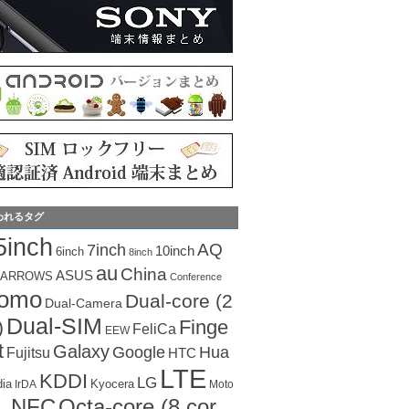
われるタグ
5inch
AQ
7inch
10inch
6inch
8inch
au
China
ASUS
ARROWS
Conference
como
Dual-core (2
Dual-Camera
Dual-SIM
Finge
)
FeliCa
EEW
t
Galaxy
Hua
Google
Fujitsu
HTC
LTE
KDDI
LG
dia
Kyocera
IrDA
Moto
Octa-core (8 cor
NFC