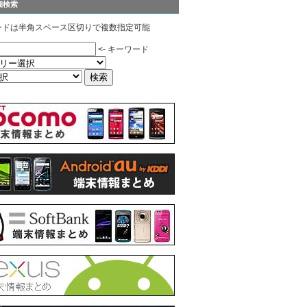
細検索
ードは半角スペース区切りで複数指定可能
<- キーワード