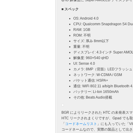
qHD 解像度に Super AMOLED ディスプレ
■ スペック
OS: Android 4.0
CPU: Qualcomm Snapdragon S4 Dua
RAM: 1GB
ROM: 不明
サイズ: 厚み 8mm以下
重量: 不明
ディスプレイ: 4.3インチ Super A
解像度: 960×540 qHD
UI: Sense 4.0
カメラ: 8MP（背面）LEDフラッシュ
ネットワーク: W-CDMA / GSM
パケット通信: HSPA+
通信: WiFi 802.11 a/b/g/n Bluetooth 4
バッテリー: Li-Ion 1650mAh
その他: Beats Audio搭載
BGR によりリークされた HTC の未発表ス
HTC リークされまくりですが、Gpad でも
「
コードネームリスト
」にも入っていた「Vi
コードネームなので、実際の製品として出さ