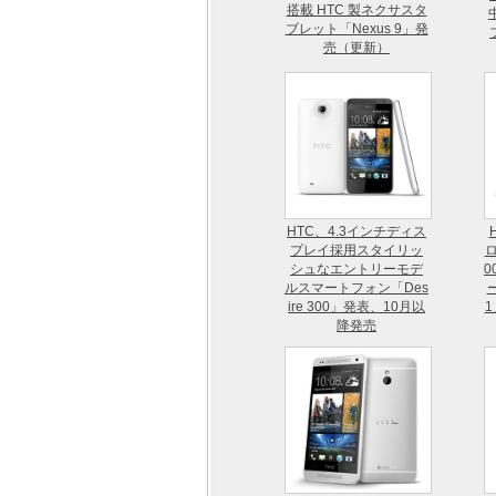
搭載 HTC 製ネクサスタ
ブレット「Nexus 9」発
売（更新）
HTC、4.3インチディス
プレイ採用スタイリッ
ロ
シュなエントリーモデ
0
ルスマートフォン「Des
ー
ire 300」発表、10月以
降発売