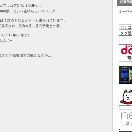
記事詳
デュアルコアCPU 1.5GHz に
みが8mm以下という素晴らしいスペック！
キーワ
には非対応となるだろうと書かれています。
正式発表され、同年4月に発売予定との事。
で2012年に向けて
み (><
どう見ても開発現場での撮影なきが…
-
-
-
-