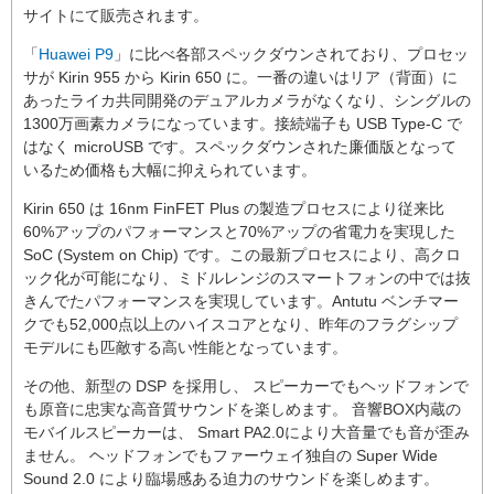
サイトにて販売されます。
「
Huawei P9
」に比べ各部スペックダウンされており、プロセッ
サが Kirin 955 から Kirin 650 に。一番の違いはリア（背面）に
あったライカ共同開発のデュアルカメラがなくなり、シングルの
1300万画素カメラになっています。接続端子も USB Type-C で
はなく microUSB です。スペックダウンされた廉価版となって
いるため価格も大幅に抑えられています。
Kirin 650 は 16nm FinFET Plus の製造プロセスにより従来比
60%アップのパフォーマンスと70%アップの省電力を実現した
SoC (System on Chip) です。この最新プロセスにより、高クロ
ック化が可能になり、ミドルレンジのスマートフォンの中では抜
きんでたパフォーマンスを実現しています。Antutu ベンチマー
クでも52,000点以上のハイスコアとなり、昨年のフラグシップ
モデルにも匹敵する高い性能となっています。
その他、新型の DSP を採用し、 スピーカーでもヘッドフォンで
も原音に忠実な高音質サウンドを楽しめます。 音響BOX内蔵の
モバイルスピーカーは、 Smart PA2.0により大音量でも音が歪み
ません。 ヘッドフォンでもファーウェイ独自の Super Wide
Sound 2.0 により臨場感ある迫力のサウンドを楽しめます。