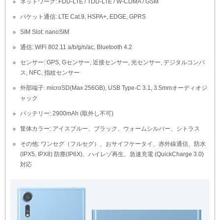
ネットワーク: FDD-LTE / TDD-LTE / W-CDMA / GSM
パケット通信: LTE Cat.9, HSPA+, EDGE, GPRS
SIM Slot: nanoSIM
通信: WiFi 802.11 a/b/g/n/ac, Bluetooth 4.2
センサー: GPS, Gセンサー, 近接センサー, 光センサー, デジタルコンパ
ス, NFC, 指紋センサー
外部端子: microSD(Max 256GB), USB Type-C 3.1, 3.5mmオーディオジ
ャック
バッテリー: 2900mAh (取外し不可)
筐体カラー: アイスブルー、ブラック、ウォームシルバー、シトラス
その他: ワンセグ（フルセグ）、おサイフケータイ、赤外線通信、防水
(IPX5, IPX8) 防塵(IP6X)、ハイレゾ再生、急速充電 (QuickCharge 3.0)
対応