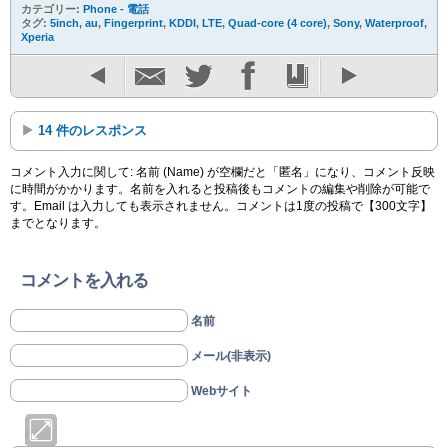
カテゴリー:
Phone - 電話
タグ:
5inch
,
au
,
Fingerprint
,
KDDI
,
LTE
,
Quad-core (4 core)
,
Sony
,
Waterproof
,
Xperia
14 件のレスポンス
コメント入力に関して: 名前 (Name) が空欄だと「匿名」になり、コメント反映
に時間がかかります。名前を入れると投稿後もコメントの編集や削除が可能で
す。Email は入力しても表示されません。コメントは1度の投稿で【300文字】
までとなります。
コメントを入れる
名前
メール(非表示)
Webサイト