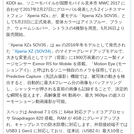
KDDI au、ソニーモバイルが国際モバイル見本市 MWC 2017 に
合わせて2017年2月27日にグローバル発表した5.2インチスマー
トフォン「Xperia XZs」が、夏モデル「Xperia XZs SOV35」と
して5月23日に正式発表。筐体カラーはアイスブルー、ブラッ
ク、ウォームシルバー、シトラスの4種類を用意。5月26日より
販売開始。
「Xperia XZs SOV35」は au の2016年冬モデルとして発売され
た「
Xperia XZ (SOV34)
」のマイナーグレードアップモデルで、
大きな変更点としてリア（背面）に1900万画素のソニー製イメ
ージセンサー Exmor RS for Mobile を搭載。「Motion Eye (モー
ションアイ)」と呼ばれるソニー独自のカメラを採用しており、
Predictive Capture（先読み撮影）機能では、被写体の動きを検
出すると、自動的に最大4フレーム分の画像をバッファリング
し、シャッターが押される直前の画像も記録することで、決定的
な瞬間を捉えます。高解像度 4K 動画や、最大 960fps の超スロ
ーモーショーン動画撮影が可能。
スペックは Android 7.1 OS に 64bit 対応クアッドコアプロセッ
サ Snapdragon 820 搭載。RAM が 4GB にグレードアップさ
れ、キャップレスでの防水防塵に対応します。外部接続端子では
USB3.1 Gen1 に対応しており、従来比（USB2.0）最大10倍と