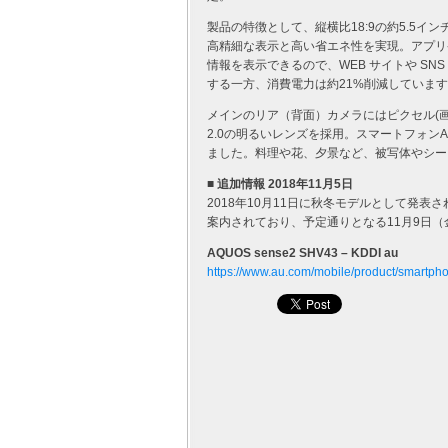
製品の特徴として、縦横比18:9の約5.5インチ フ
高精細な表示と高い省エネ性を実現。アプリ
情報を表示できるので、WEB サイトや S
する一方、消費電力は約21%削減していま
メインのリア（背面）カメラにはピクセル(画
2.0の明るいレンズを採用。スマートフォン
ました。料理や花、夕景など、被写体やシー
■ 追加情報 2018年11月5日
2018年10月11日に秋冬モデルとして発表され
案内されており、予定通りとなる11月9日（
AQUOS sense2 SHV43 – KDDI au
https://www.au.com/mobile/product/smartph