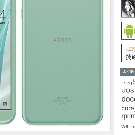
-
-
よく使
1seg
UOS
do
core
rprin
wei
In