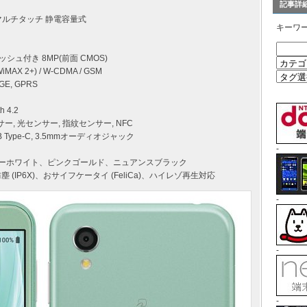
記事詳
晶 マルチタッチ 静電容量式
キーワ
ラッシュ付き 8MP(前面 CMOS)
MAX 2+) / W-CDMA / GSM
GE, GPRS
h 4.2
サー, 光センサー, 指紋センサー, NFC
USB Type-C, 3.5mmオーディオジャック
-
キーホワイト、ピンクゴールド、ニュアンスブラック
)、防塵 (IP6X)、おサイフケータイ (FeliCa)、ハイレゾ再生対応
-
-
-