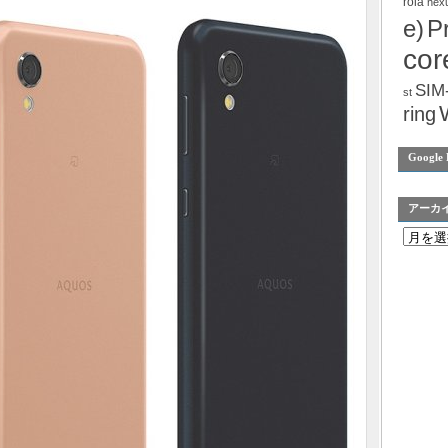
rola
nex
e)
P
cor
SIM
st
ring
Google 
アーカ