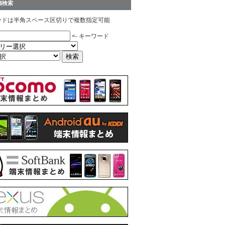
細検索
ードは半角スペース区切りで複数指定可能
<- キーワード