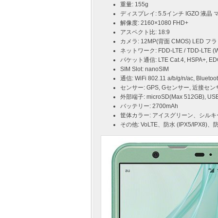
重量: 155g
ディスプレイ: 5.5インチ IGZO 液
解像度: 2160×1080 FHD+
アスペクト比: 18:9
カメラ: 12MP(背面 CMOS) LED フ
ネットワーク: FDD-LTE / TDD-LTE (Wi
パケット通信: LTE Cat.4, HSPA+, ED
SIM Slot: nanoSIM
通信: WiFi 802.11 a/b/g/n/ac, Bluetoot
センサー: GPS, Gセンサー, 近接セン
外部端子: microSD(Max 512GB), 
バッテリー: 2700mAh
筐体カラー: アイスグリーン、シル
その他: VoLTE、防水 (IPX5/IPX8