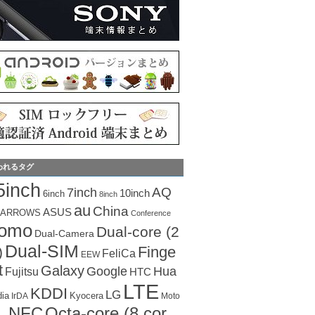
われるタグ
5inch
AQ
7inch
10inch
6inch
8inch
au
China
ASUS
ARROWS
Conference
como
Dual-core (2
Dual-Camera
Dual-SIM
Finge
)
FeliCa
EEW
t
Galaxy
Hua
Google
Fujitsu
HTC
LTE
KDDI
LG
dia
Kyocera
IrDA
Moto
Octa-core (8 cor
NFC