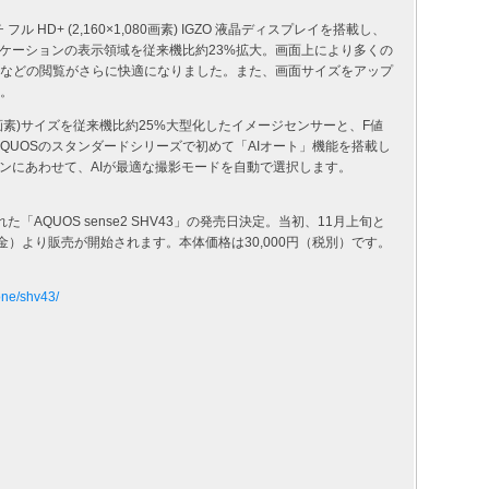
ル HD+ (2,160×1,080画素) IGZO 液晶ディスプレイを搭載し、
ケーションの表示領域を従来機比約23%拡大。画面上により多くの
NS などの閲覧がさらに快適になりました。また、画面サイズをアップ
す。
素)サイズを従来機比約25%大型化したイメージセンサーと、F値
AQUOSのスタンダードシリーズで初めて「AIオート」機能を搭載し
ンにあわせて、AIが最適な撮影モードを自動で選択します。
た「AQUOS sense2 SHV43」の発売日決定。当初、11月上旬と
金）より販売が開始されます。本体価格は30,000円（税別）です。
one/shv43/