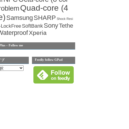
us
Quad-core (4
roblem
e)
Samsung
SHARP
Shock Resi
Sony
Tethe
SoftBank
-LockFree
Waterproof
Xperia
Plus – Follow me
Feedly follow GPad
イブ