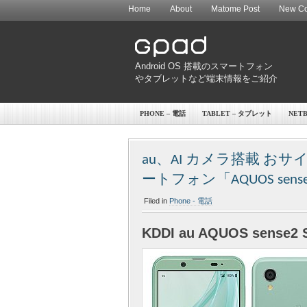
Home
About
Matome Post
New Co
Android OS 搭載のスマートフォン
やタブレットなど端末情報をご紹介
PHONE – 電話
TABLET – タブレット
NET
au、AI カメラ搭載 お
ートフォン「AQUOS sens
Filed in
Phone - 電話
KDDI au AQUOS sense2 