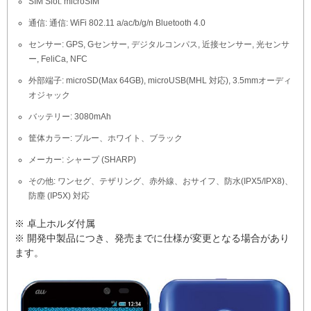
SIM Slot: microSIM
通信: 通信: WiFi 802.11 a/ac/b/g/n Bluetooth 4.0
センサー: GPS, Gセンサー, デジタルコンパス, 近接センサー, 光センサ
ー, FeliCa, NFC
外部端子: microSD(Max 64GB), microUSB(MHL 対応), 3.5mmオーディ
オジャック
バッテリー: 3080mAh
筐体カラー: ブルー、ホワイト、ブラック
メーカー: シャープ (SHARP)
その他: ワンセグ、テザリング、赤外線、おサイフ、防水(IPX5/IPX8)、
防塵 (IP5X) 対応
※ 卓上ホルダ付属
※ 開発中製品につき、発売までに仕様が変更となる場合があり
ます。