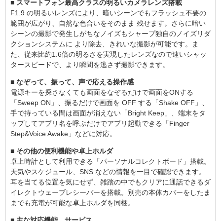
■ スマートフォン最高クラスの明るいカメラレンズ搭載
F1.9 の明るいレンズにより、暗いシーンでもフラッシュ不要の
範囲が広がり、自然な色合いをそのまま 残せます。さらに暗い
シーンの撮影で発生しがちなノイズもシャープ独自のノイズリダ
クションシステムに より除去、きれいな撮影が可能です。ま
た、従来比約1.6倍の明るさを実現したレンズなので速いシャッ
タースピードで、より瞬間を逃さず撮影できます。
■ なぞって、振って、声で応える操作感
電源キーを探さなくても画面をなぞるだけで画面をONする
「Sweep ON」、振るだけで画面を OFF する「Shake OFF」、
手で持っている間は画面が消えない「Bright Keep」、端末をタ
ップしてアプリ名を呼ぶだけでアプリ起動できる「Finger
Step&Voice Awake」などに対応。
■ その他の便利機能や卓上ホルダ
卓上時計として利用できる「パーソナルコレクトボード」搭載。
天気やスケジュール、SNS などの情報を一目で確認できます。
耳を当てる位置を気にせず、雑踏の中でもクリアに通話できるダ
イレクトウェーブレシーバーを搭載。別売の本体カバーをしたま
までも充電が可能な卓上ホルダを同梱。
■ 主な対応機能、サービス