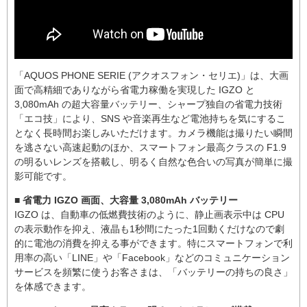
「AQUOS PHONE SERIE (アクオスフォン・セリエ)」は、大画
面で高精細でありながら省電力稼働を実現した IGZO と
3,080mAh の超大容量バッテリー、シャープ独自の省電力技術
「エコ技」により、SNS や音楽再生など電池持ちを気にするこ
となく長時間お楽しみいただけます。カメラ機能は撮りたい瞬間
を逃さない高速起動のほか、スマートフォン最高クラスの F1.9
の明るいレンズを搭載し、明るく自然な色合いの写真が簡単に撮
影可能です。
■ 省電力 IGZO 画面、大容量 3,080mAh バッテリー
IGZO は、自動車の低燃費技術のように、静止画表示中は CPU
の表示動作を抑え、液晶も1秒間にたった1回動くだけなので劇
的に電池の消費を抑える事ができます。特にスマートフォンで利
用率の高い「LINE」や「Facebook」などのコミュニケーション
サービスを頻繁に使うお客さまは、「バッテリーの持ちの良さ」
を体感できます。