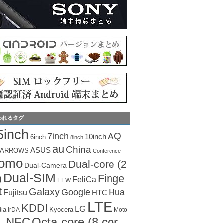
われるタグ
5inch
AQ
7inch
10inch
6inch
8inch
au
China
ASUS
ARROWS
Conference
como
Dual-core (2
Dual-Camera
Dual-SIM
Finge
)
FeliCa
EEW
t
Galaxy
Hua
Google
Fujitsu
HTC
LTE
KDDI
LG
dia
Kyocera
IrDA
Moto
Octa-core (8 cor
NFC