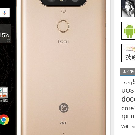
-
-
よく使
1seg
UOS
do
core
rprin
wei
In