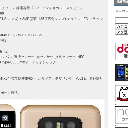
記事詳
 マルチタッチ 静電容量式 + 2.1インチセカンドスクリーン
キーワ
60
2.0 F1.8 レンズ) + 8MP(背面 135度広角レンズ) デュアル LED フラッシ
MAX 2+) / W-CDMA / GSM
GPRS
h 4.2
ルコンパス, 近接センサー, 光センサー, 指紋センサー, NFC
-
USB Type-C, 3.5mmオーディオジャック
X5/IPX7) 防塵(IP6X)、おサイフ、テザリング、VoLTE、赤外線対
-
ルパスポート通信。
-
-