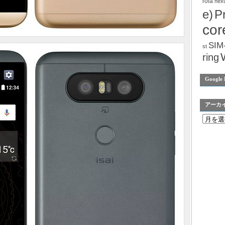
rola
nex
e)
P
cor
SIM
st
ring
Google 
アーカ