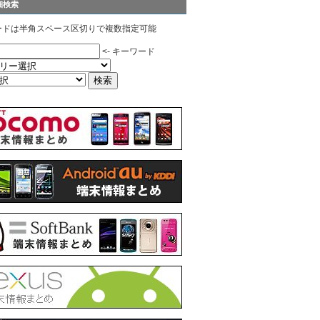
細検索
ードは半角スペース区切りで複数指定可能
<- キーワード