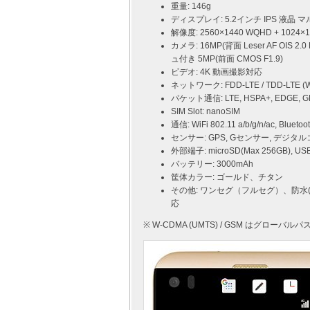
重量: 146g
ディスプレイ: 5.2インチ IPS 液晶
解像度: 2560×1440 WQHD + 1024×1
カメラ: 16MP(背面 Leser AF OIS 
ュ付き 5MP(前面 CMOS F1.9)
ビデオ: 4K 動画撮影対応
ネットワーク: FDD-LTE / TDD-LTE (Wi
パケット通信: LTE, HSPA+, EDGE, 
SIM Slot: nanoSIM
通信: WiFi 802.11 a/b/g/n/ac, Bluetoot
センサー: GPS, Gセンサー, デジタ
外部端子: microSD(Max 256GB), 
バッテリー: 3000mAh
筐体カラー: ゴールド、チタン
その他: ワンセグ（フルセグ）、防水(IP
応
※ W-CDMA (UMTS) / GSM はグローバ