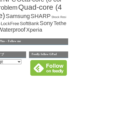
us
Quad-core (4
roblem
e)
Samsung
SHARP
Shock Resi
Sony
Tethe
SoftBank
-LockFree
Waterproof
Xperia
Plus – Follow me
Feedly follow GPad
イブ