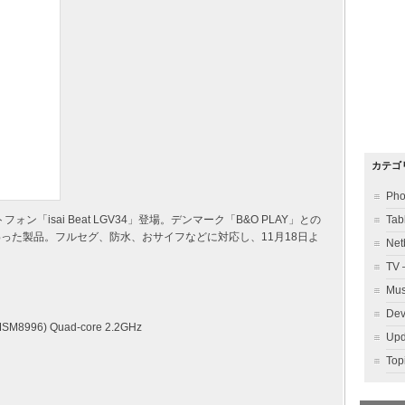
カテゴ
Ph
ートフォン「isai Beat LGV34」登場。デンマーク「B&O PLAY」との
Ta
だわった製品。フルセグ、防水、おサイフなどに対応し、11月18日よ
Ne
TV
Mu
Dev
MSM8996) Quad-core 2.2GHz
Up
To