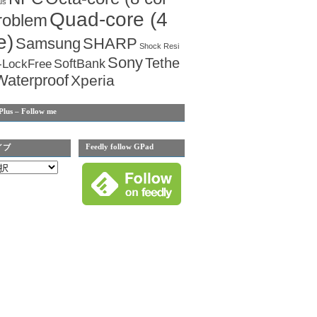
us
Quad-core (4
roblem
e)
Samsung
SHARP
Shock Resi
Sony
Tethe
SoftBank
-LockFree
Waterproof
Xperia
Plus – Follow me
Feedly follow GPad
イブ