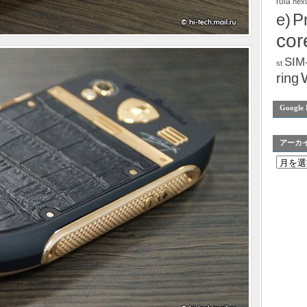
rola
nex
e)
P
cor
SIM
st
ring
Google 
アーカ