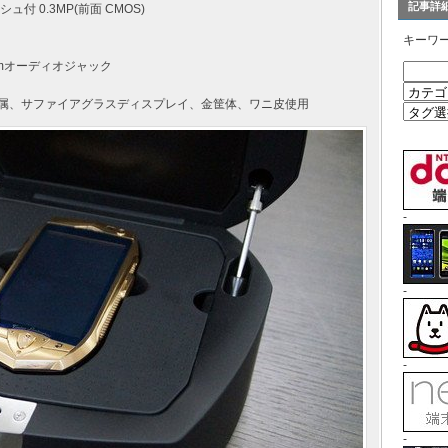
記事詳
シュ付 0.3MP(前面 CMOS)
キーワ
3.5mmオーディオジャック
付属、サファイアグラスディスプレイ、金筐体、ワニ皮使用
-
-
-
-