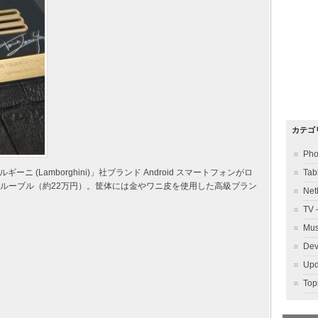
カテゴ
Ph
(Lamborghini)」社ブランド Android スマートフォンがロ
Ta
000ルーブル（約22万円）。筐体には金やワニ皮を使用した高級ブラン
Ne
TV
Mu
Dev
Up
To