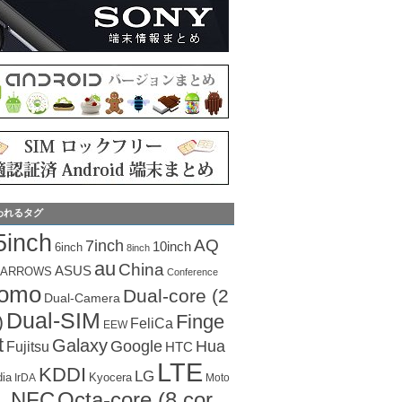
われるタグ
5inch
AQ
7inch
10inch
6inch
8inch
au
China
ASUS
ARROWS
Conference
como
Dual-core (2
Dual-Camera
Dual-SIM
Finge
)
FeliCa
EEW
t
Galaxy
Hua
Google
Fujitsu
HTC
LTE
KDDI
LG
dia
Kyocera
IrDA
Moto
Octa-core (8 cor
NFC