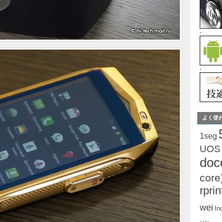
-
-
よく使
1seg
UOS
do
core
rprin
wei
In