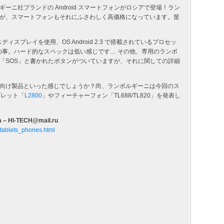
ニ社ブランドの Android スマートフォンがロシアで登場！ラン
が、スマートフォンもそれにふさわしく高価格になっています。筐
ィスプレイを使用、OS Android 2.3 で搭載されているプロセッ
）との事。ハード的なスペックは低い感じです… その他、専用のランボ
「SOS」と書かれたボタンがついていますが、それに関しての詳細
向け製品といった感じでしょうか？尚、ランボルギーニは今回のス
ブレット「
L2800
」やフィーチャーフォン「TL688/TL820」を発表し
a – HI-TECH@mail.ru
i_tablets_phones.html