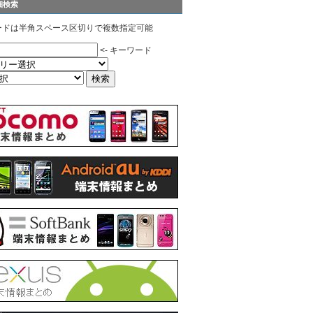
細検索
ードは半角スペース区切りで複数指定可能
<- キーワード