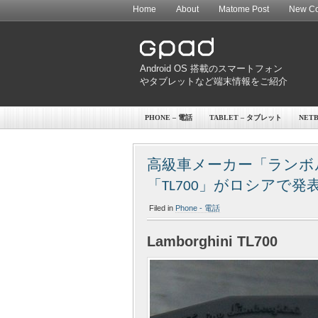
Home
About
Matome Post
New Co
Android OS 搭載のスマートフォン
やタブレットなど端末情報をご紹介
PHONE – 電話
TABLET – タブレット
NET
高級車メーカー「ランボルギ
「TL700」がロシアで発表
Filed in
Phone - 電話
Lamborghini TL700