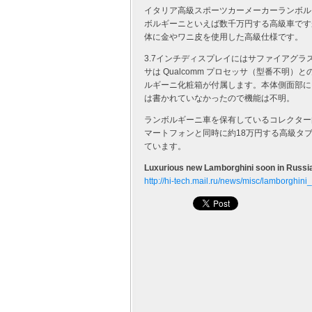
イタリア高級スポーツカーメーカーランボルギー
ボルギーニといえば数千万円する高級車です
体に金やワニ皮を使用した高級仕様です。
3.7インチディスプレイにはサファイアグラスデ
サは Qualcomm プロセッサ（型番不明
ルギーニ化粧箱が付属します。本体側面部に
は書かれていなかったので機能は不明。
ランボルギーニ車を保有しているコレクター
マートフォンと同時に約18万円する高級タ
ています。
Luxurious new Lamborghini soon in Russi
http://hi-tech.mail.ru/news/misc/lamborghin