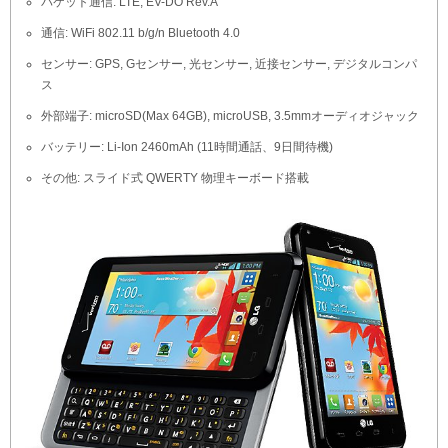
パケット通信: LTE, EV-DO Rev.A
通信: WiFi 802.11 b/g/n Bluetooth 4.0
センサー: GPS, Gセンサー, 光センサー, 近接センサー, デジタルコンパ
ス
外部端子: microSD(Max 64GB), microUSB, 3.5mmオーディオジャック
バッテリー: Li-Ion 2460mAh (11時間通話、9日間待機)
その他: スライド式 QWERTY 物理キーボード搭載