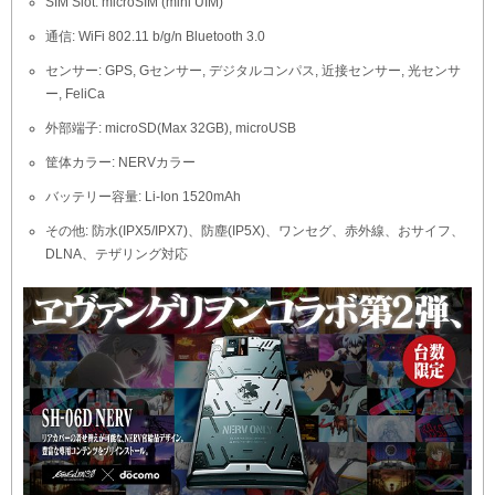
SIM Slot: microSIM (mini UIM)
通信: WiFi 802.11 b/g/n Bluetooth 3.0
センサー: GPS, Gセンサー, デジタルコンパス, 近接センサー, 光センサ
ー, FeliCa
外部端子: microSD(Max 32GB), microUSB
筐体カラー: NERVカラー
バッテリー容量: Li-Ion 1520mAh
その他: 防水(IPX5/IPX7)、防塵(IP5X)、ワンセグ、赤外線、おサイフ、
DLNA、テザリング対応