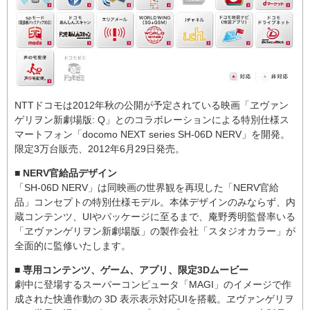
NTTドコモは2012年秋の公開が予定されている映画「ヱヴァン
ゲリヲン新劇場版: Q」とのコラボレーションによる特別仕様ス
マートフォン「docomo NEXT series SH-06D NERV」を開発。
限定3万台販売、2012年6月29日発売。
■ NERV官給品デザイン
「SH-06D NERV」は同映画の世界観を再現した「NERV官給
品」コンセプトの特別仕様モデル。本体デザインのみならず、内
蔵コンテンツ、UIやパッケージに至るまで、庵野秀明監督率いる
「ヱヴァンゲリヲン新劇場版」の製作会社「スタジオカラー」が
全面的に監修いたします。
■ 専用コンテンツ、ゲーム、アプリ、限定3Dムービー
劇中に登場するスーパーコンピュータ「MAGI」のイメージで作
成された快適作動の 3D 表示表示対応UIを搭載。ヱヴァンゲリヲ