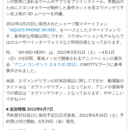
ンの世界に浸れるゲームやアプリをプリインストール。本製品の
ためにスタジオカラーが制作した新作カットを含ヱヴァンゲリヲ
ン史上初の 3D ムービーを内臓。
2012年3月23日に発売されたシャープ製スマートフォン
「
AQUOS PHONE SH-06D
」をベースとしたスマートフォンで
す。基本的な性能は同じですが、コラボレーションモデルならで
はのユーザーインターフェイスなど特別仕様となっております。
尚、「SH-06D NERV」は、2012年3月31日（土）～4月1日
（日）の2日間、幕張メッセで開催されるアニメーションの展示
会「
アニメ コンテンツ エキスポ 2012
」のNOTTVブースに参考
展示されました。
余談、エヴァンゲリヲンの日本語表記に関してですが、劇場版の
タイトルは「ヱヴァンゲリヲン」となっており、アニメや漫画等
での表記は「エヴァンゲリオン」となっております。ややこしい
ですね (><
■ 追加情報 2012年6月7日
予約受付日並びに発売予定日正式発表。2012年6月16日（土）予
約受け付け開始。6月29日（金）発売。