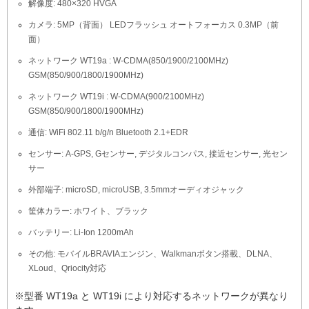
解像度: 480×320 HVGA
カメラ: 5MP（背面） LEDフラッシュ オートフォーカス 0.3MP（前
面）
ネットワーク WT19a : W-CDMA(850/1900/2100MHz)
GSM(850/900/1800/1900MHz)
ネットワーク WT19i : W-CDMA(900/2100MHz)
GSM(850/900/1800/1900MHz)
通信: WiFi 802.11 b/g/n Bluetooth 2.1+EDR
センサー: A-GPS, Gセンサー, デジタルコンパス, 接近センサー, 光セン
サー
外部端子: microSD, microUSB, 3.5mmオーディオジャック
筐体カラー: ホワイト、ブラック
バッテリー: Li-Ion 1200mAh
その他: モバイルBRAVIAエンジン、Walkmanボタン搭載、DLNA、
XLoud、Qriocity対応
※型番 WT19a と WT19i により対応するネットワークが異なり