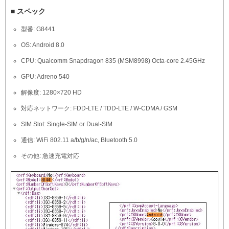
■ スペック
型番: G8441
OS: Android 8.0
CPU: Qualcomm Snapdragon 835 (MSM8998) Octa-core 2.45GHz
GPU: Adreno 540
解像度: 1280×720 HD
対応ネットワーク: FDD-LTE / TDD-LTE / W-CDMA / GSM
SIM Slot: Single-SIM or Dual-SIM
通信: WiFi 802.11 a/b/g/n/ac, Bluetooth 5.0
その他: 急速充電対応