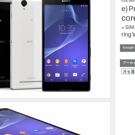
rola
nex
e)
P
cor
SIM
st
ring
Google 
アーカ