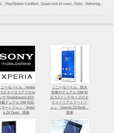
FC
,
PlayStation Certified
,
Quad-core (4 core)
,
Sony
,
Tethering
,
ニーモバイル、Andro
ソニーモバイル、防水
d 5.0 オクタコアプロセ
防塵やデュアル SIM 対
ッサ Snapdragon 810
応 5.2インチサイズのエ
搭載デュアル SIM 対応
クスペリアスマートフ
スマートフォン「Xperi
ォン「Xperia Z3 Dual」
a Z4 Dual」情報
登場