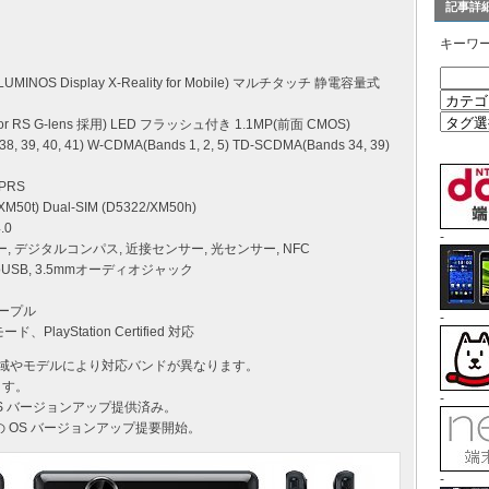
記事詳
キーワ
INOS Display X-Reality for Mobile) マルチタッチ 静電容量式
or RS G-lens 採用) LED フラッシュ付き 1.1MP(前面 CMOS)
8, 39, 40, 41) W-CDMA(Bands 1, 2, 5) TD-SCDMA(Bands 34, 39)
GPRS
/XM50t) Dual-SIM (D5322/XM50h)
.0
-
ンサー, デジタルコンパス, 近接センサー, 光センサー, NFC
icroUSB, 3.5mmオーディオジャック
ープル
-
PlayStation Certified 対応
売地域やモデルにより対応バンドが異なります。
ます。
-
への OS バージョンアップ提供済み。
.2 への OS バージョンアップ提要開始。
-