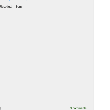
Ultra dual – Sony
曜日
3 comments