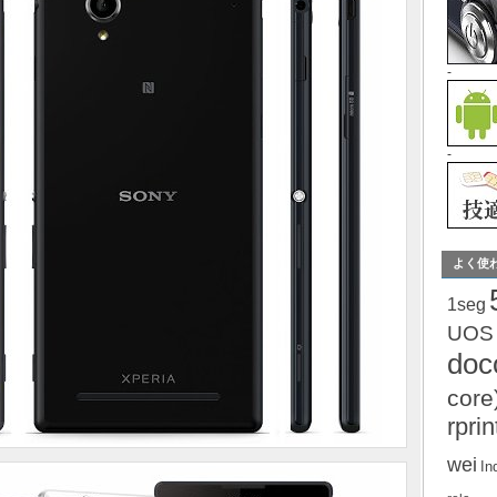
-
-
よく使
1seg
UOS
do
core
rprin
wei
In