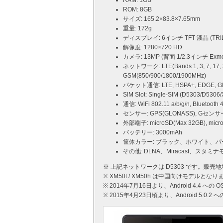
RAM: 1GB
ROM: 8GB
サイズ: 165.2×83.8×7.65mm
重量: 172g
ディスプレイ: 6インチ TFT 液晶 (TRILUM
解像度: 1280×720 HD
カメラ: 13MP (背面 1/2.3インチ Exm
ネットワーク: LTE(Bands 1, 3, 7, 17, 3
GSM(850/900/1800/1900MHz)
パケット通信: LTE, HSPA+, EDGE, 
SIM Slot: Single-SIM (D5303/D5306
通信: WiFi 802.11 a/b/g/n, Bluetooth 4
センサー: GPS(GLONASS), Gセ
外部端子: microSD(Max 32GB), m
バッテリー: 3000mAh
筐体カラー: ブラック、ホワイト、パ
その他: DLNA、Miracast、スタミナモード、
※ 上記ネットワークは D5303 です。販
※ XM50t / XM50h は中国向けモデルとなり
※ 2014年7月16日より、Android 4.4 
※ 2015年4月23日頃より、Android 5.0