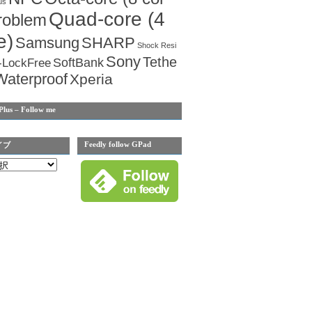
us
Quad-core (4
roblem
e)
Samsung
SHARP
Shock Resi
Sony
Tethe
SoftBank
-LockFree
Waterproof
Xperia
Plus – Follow me
Feedly follow GPad
イブ