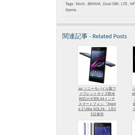
Tags :
6inch
,
BRAVIA
,
Dual-SIM
,
LTE
,
N
Xperia
関連記事 - Related Posts
au ソニーモバイル製フ
ソ
ァブレットサイズ防水
i
対応の大型6.44インチ
スマートフォン「Xperi
a Z Ultra SOL24」1月2
5日発売