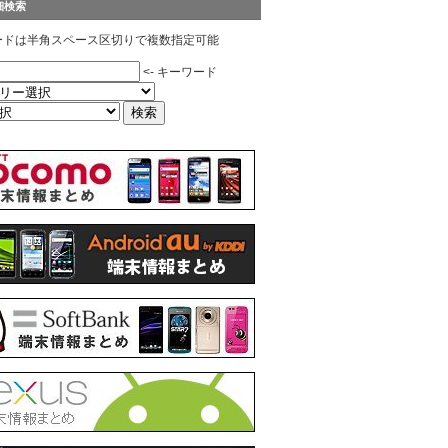
細検索
ードは半角スペース区切りで複数指定可能
<- キーワード