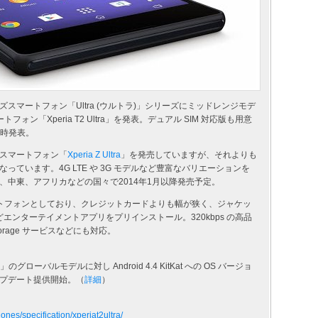
マートフォン「Ultra (ウルトラ)」シリーズにミッドレンジモデ
ン「Xperia T2 Ultra」を発表。デュアル SIM 対応版も用意
で同時発表。
のスマートフォン「
Xperia Z Ultra
」を発売していますが、それよりも
ています。4G LTE や 3G モデルなど豊富なバリエーションを
、中東、アフリカなどの国々で2014年1月以降発売予定。
トフォンとしており、クレジットカードよりも幅が狭く、ジャケッ
どエンターテイメントアプリをプリインストール。320kbps の高品
e Storage サービスなどにも対応。
a Dual」のグローバルモデルに対し Android 4.4 KitKat への OS バージョ
プデート提供開始。（
詳細
）
nes/specification/xperiat2ultra/