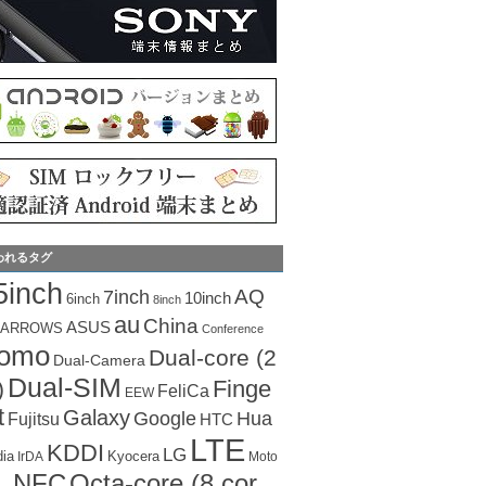
われるタグ
5inch
AQ
7inch
10inch
6inch
8inch
au
China
ASUS
ARROWS
Conference
como
Dual-core (2
Dual-Camera
Dual-SIM
Finge
)
FeliCa
EEW
t
Galaxy
Hua
Google
Fujitsu
HTC
LTE
KDDI
LG
dia
Kyocera
IrDA
Moto
Octa-core (8 cor
NFC