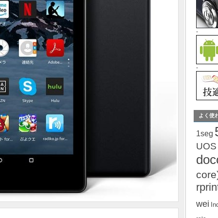
-
-
よく使
1seg
UOS
do
core
rprin
wei
In