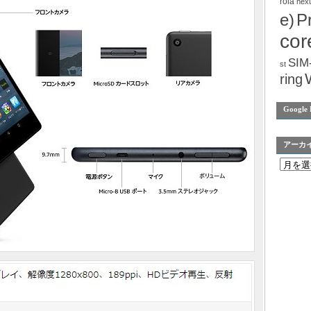
rola
nex
e)
P
cor
SIM
st
ring
Google 
アーカ