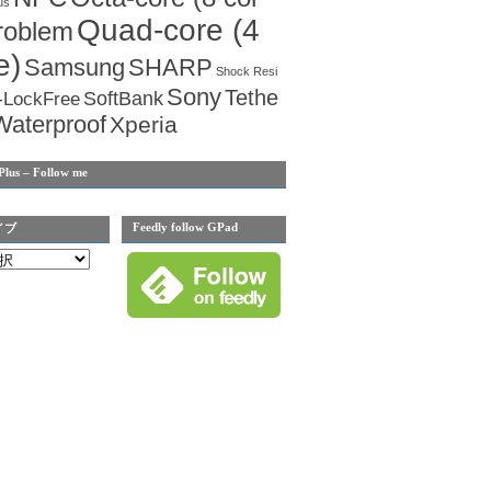
us
Quad-core (4
roblem
e)
Samsung
SHARP
Shock Resi
Sony
Tethe
SoftBank
-LockFree
Waterproof
Xperia
Plus – Follow me
Feedly follow GPad
イブ