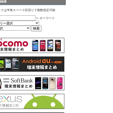
細検索
ードは半角スペース区切りで複数指定可能
<- キーワード