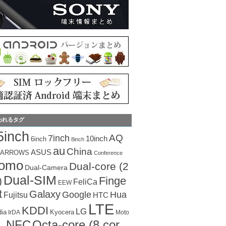
われるタグ
5inch
AQ
7inch
10inch
6inch
8inch
au
China
ASUS
ARROWS
Conference
como
Dual-core (2
Dual-Camera
Dual-SIM
Finge
)
FeliCa
EEW
t
Galaxy
Hua
Google
Fujitsu
HTC
LTE
KDDI
LG
dia
Kyocera
IrDA
Moto
Octa-core (8 cor
NFC