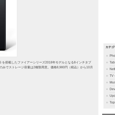
カテゴ
Ph
re OS を搭載したファイアーシリーズ2018年モデルとなる8インチタブ
Ta
 モデルのみでストレージ容量は2種類用意。価格8,980円（税込）から10月
Ne
TV
Mu
Dev
Up
To