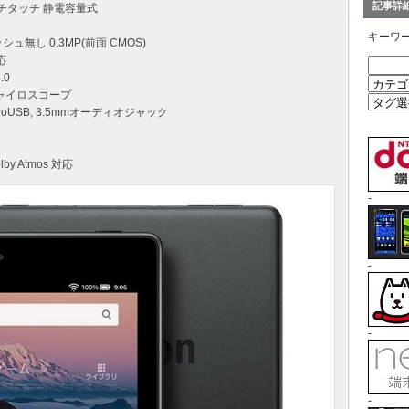
記事詳
マルチタッチ 静電容量式
キーワ
ッシュ無し 0.3MP(前面 CMOS)
応
.0
ジャイロスコープ
microUSB, 3.5mmオーディオジャック
 Atmos 対応
-
-
-
-