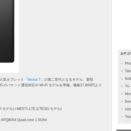
カテゴ
Ph
Ta
Ne
ズ人気タブレット「
Nexus 7
」の第二世代となるモデル、新型
 / 3G のパケット通信対応や Wi-Fi モデルを準備。価格27,800円より
TV
Mu
Dev
Fi モデル) / ME571-LTE (LTE/3G モデル)
Up
To
 APQ8064 Quad-core 1.5GHz