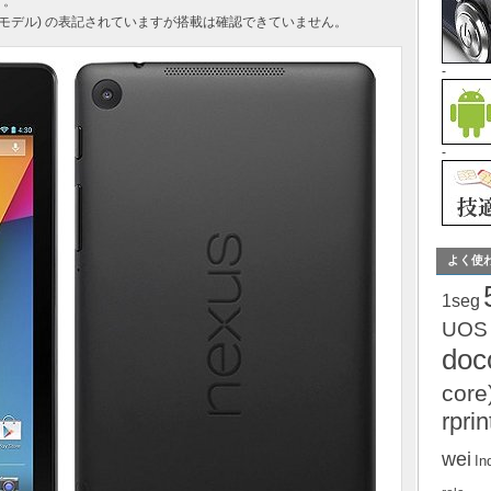
す。
LTE モデル) の表記されていますが搭載は確認できていません。
-
-
よく使
1seg
UOS
do
core
rprin
wei
In