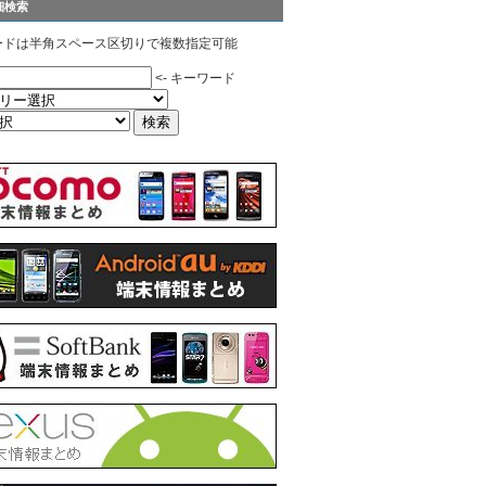
細検索
ードは半角スペース区切りで複数指定可能
<- キーワード