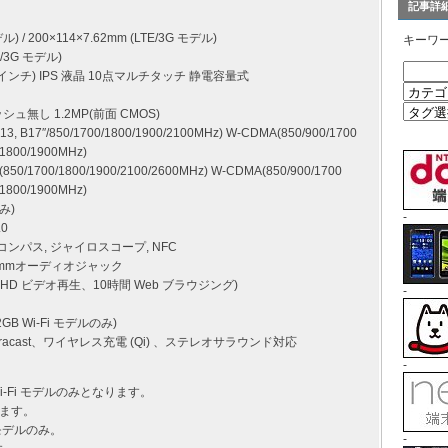
記事詳
ル) / 200×114×7.62mm (LTE/3G モデル)
キーワ
TE/3G モデル)
インチ) IPS 液晶 10点マルチタッチ 静電容量式
ッシュ無し 1.2MP(前面 CMOS)
 B17″/850/1700/1800/1900/2100MHz) W-CDMA(850/900/1700
1800/1900MHz)
1700/1800/1900/2100/2600MHz) W-CDMA(850/900/1700
1800/1900MHz)
のみ)
-
.0
ルコンパス, ジャイロスコープ, NFC
, 3.5mmオーディオジャック
9時間 HD ビデオ再生、10時間 Web ブラウジング)
-
 Wi-Fi モデルのみ)
acast、ワイヤレス充電 (Qi) 、ステレオサラウンド対応
-
i-Fi モデルのみとなります。
なります。
 モデルのみ。
-