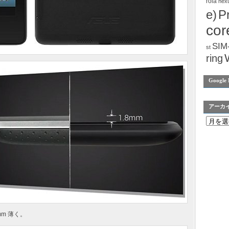
rola
nex
e)
P
cor
SIM
st
ring
Google 
アーカ
mm 薄く。