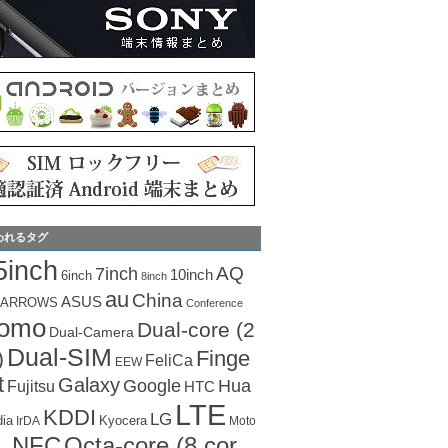
われるタグ
5inch
AQ
7inch
10inch
6inch
8inch
au
China
ASUS
ARROWS
Conference
como
Dual-core (2
Dual-Camera
Dual-SIM
Finge
)
FeliCa
EEW
t
Galaxy
Hua
Google
Fujitsu
HTC
LTE
KDDI
LG
dia
Kyocera
IrDA
Moto
Octa-core (8 cor
NFC