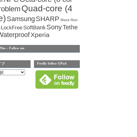
us
Quad-core (4
roblem
e)
Samsung
SHARP
Shock Resi
Sony
Tethe
SoftBank
-LockFree
Waterproof
Xperia
Plus – Follow me
Feedly follow GPad
イブ