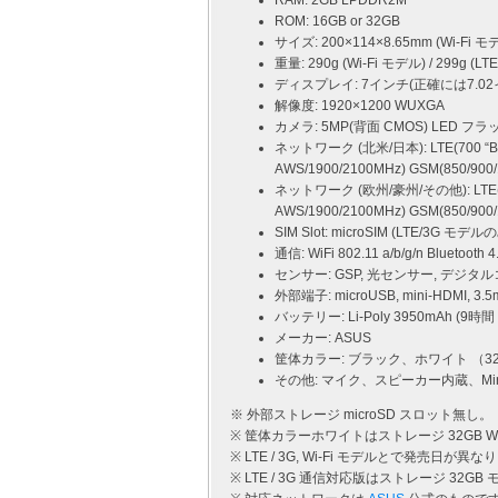
RAM: 2GB LPDDR2M
ROM: 16GB or 32GB
サイズ: 200×114×8.65mm (Wi-Fi モデ
重量: 290g (Wi-Fi モデル) / 299g (L
ディスプレイ: 7インチ(正確には7.02
解像度: 1920×1200 WUXGA
カメラ: 5MP(背面 CMOS) LED フラ
ネットワーク (北米/日本): LTE(700 “B13,
AWS/1900/2100MHz) GSM(850/900/
ネットワーク (欧州/豪州/その他): LTE(850/
AWS/1900/2100MHz) GSM(850/900/
SIM Slot: microSIM (LTE/3G モデル
通信: WiFi 802.11 a/b/g/n Bluetooth 4
センサー: GSP, 光センサー, デジタ
外部端子: microUSB, mini-HDMI
バッテリー: Li-Poly 3950mAh (
メーカー: ASUS
筐体カラー: ブラック、ホワイト （32GB
その他: マイク、スピーカー内蔵、Mir
※ 外部ストレージ microSD スロット無し。
※ 筐体カラーホワイトはストレージ 32GB W
※ LTE / 3G, Wi-Fi モデルとで発売日が異
※ LTE / 3G 通信対応版はストレージ 32GB