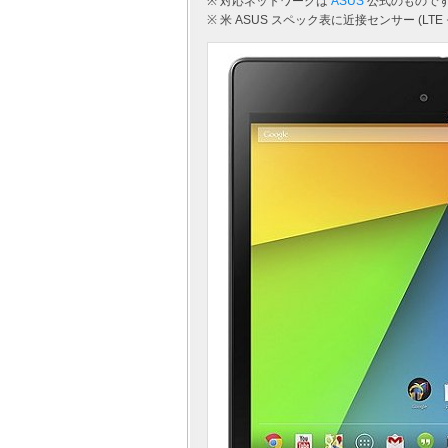
※ 対応ネットワークは
ASUS
公式のもので
※ 米 ASUS スペック表に近接センサー (