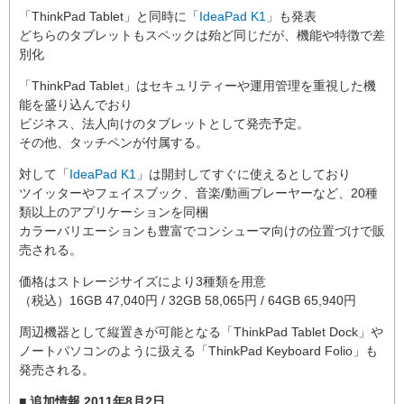
「ThinkPad Tablet」と同時に「
IdeaPad K1
」も発表
どちらのタブレットもスペックは殆ど同じだが、機能や特徴で差
別化
「ThinkPad Tablet」はセキュリティーや運用管理を重視した機
能を盛り込んでおり
ビジネス、法人向けのタブレットとして発売予定。
その他、タッチペンが付属する。
対して「
IdeaPad K1
」は開封してすぐに使えるとしており
ツイッターやフェイスブック、音楽/動画プレーヤーなど、20種
類以上のアプリケーションを同梱
カラーバリエーションも豊富でコンシューマ向けの位置づけで販
売される。
価格はストレージサイズにより3種類を用意
（税込）16GB 47,040円 / 32GB 58,065円 / 64GB 65,940円
周辺機器として縦置きが可能となる「ThinkPad Tablet Dock」や
ノートパソコンのように扱える「ThinkPad Keyboard Folio」も
発売される。
■ 追加情報 2011年8月2日