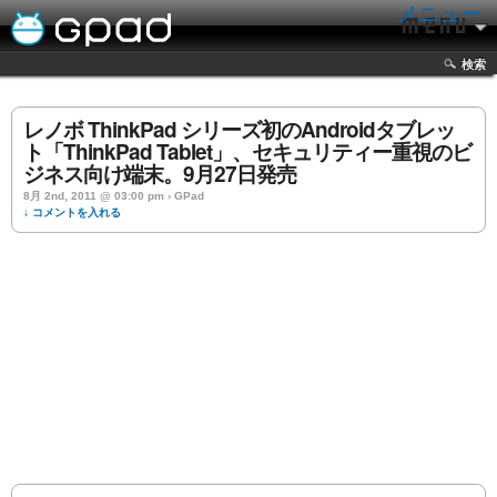
メニュー
検索
レノボ ThinkPad シリーズ初のAndroidタブレッ
ト「ThinkPad Tablet」、セキュリティー重視のビ
ジネス向け端末。9月27日発売
8月 2nd, 2011 @ 03:00 pm › GPad
↓ コメントを入れる