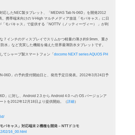
たNEC製タブレット、「MEDIAS Tab N-06D」を開発2012
表。携帯端末向けの V-High マルチメディア放送「モバキャス」に日
i が「モバキャス」で提供する「NOTTV（ノッティーヴィー） 」が利
きに便利な７インチのディスプレイでスリムかつ軽量の薄さ約9.9mm、重さ
）「防水」など充実した機能を備えた世界最薄防水タブレットです。
してシャープ製スマートフォン「
docomo NEXT series AQUOS PH
ab N-06D」の予約受付開始日と、発売予定日発表。2012年3月24日予
対し、Android 2.3 から Android 4.0 への OS バージョンア
トを2012年12月18日より提供開始。（
詳細
）
6d/
バキャス」対応端末２機種を開発 – NTTドコモ
12/02/16_00.html