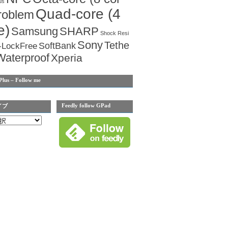
us
Quad-core (4
roblem
e)
Samsung
SHARP
Shock Resi
Sony
Tethe
SoftBank
-LockFree
Waterproof
Xperia
Plus – Follow me
Feedly follow GPad
イブ