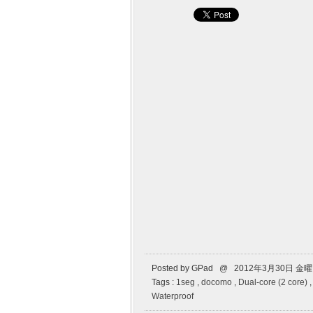
Posted by GPad @ 2012年3月30日 金
Tags :
1seg
,
docomo
,
Dual-core (2 core)
Waterproof