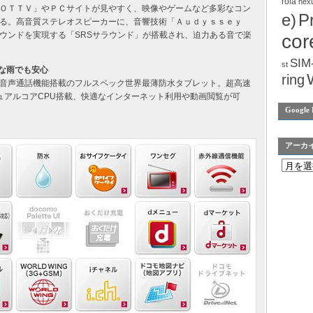
rola
nex
ＯＴＴＶ」やＰＣサイトが見やすく、映像やゲームなど多彩なコン
e)
P
る。高音質ステレオスピーカーに、音響技術「Ａｕｄｙｓｓｅｙ
ウンドを実現する「SRSサラウンド」が搭載され、迫力ある音で楽
cor
SIM
st
急な雨でも安心
ring
音声通話機能搭載のフルスペック世界最薄防水タブレット。超高速
zデュアルコアCPU搭載、快適なインターネット利用や動画閲覧が可
Google 
アーカ