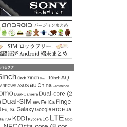
われるタグ
5inch
AQ
7inch
10inch
6inch
8inch
au
China
ASUS
ARROWS
Conference
como
Dual-core (2
Dual-Camera
Dual-SIM
Finge
)
FeliCa
EEW
t
Galaxy
Hua
Google
Fujitsu
HTC
LTE
KDDI
LG
dia
Kyocera
IrDA
Moto
Octa-core (8 cor
NFC