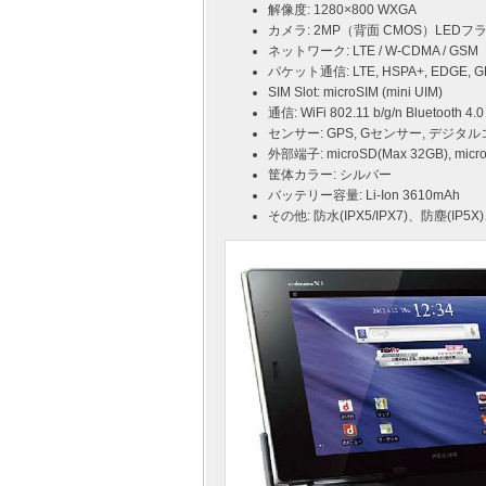
解像度: 1280×800 WXGA
カメラ: 2MP（背面 CMOS）LEDフ
ネットワーク: LTE / W-CDMA / GSM
パケット通信: LTE, HSPA+, EDGE, 
SIM Slot: microSIM (mini UIM)
通信: WiFi 802.11 b/g/n Bluetooth 4.0
センサー: GPS, Gセンサー, デジタル
外部端子: microSD(Max 32GB), m
筐体カラー: シルバー
バッテリー容量: Li-Ion 3610mAh
その他: 防水(IPX5/IPX7)、防塵