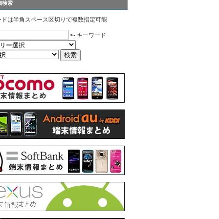
細検索
ードは半角スペース区切りで複数指定可能
<- キーワード