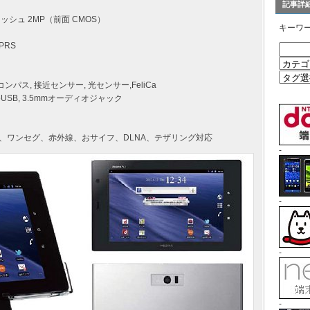
記事詳
ラッシュ 2MP（前面 CMOS）
キーワ
GPRS
コンパス, 接近センサー, 光センサー,FeliCa
icroUSB, 3.5mmオーディオジャック
(IP5X)、ワンセグ、赤外線、おサイフ、DLNA、テザリング対応
-
-
-
-