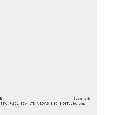
曜日
8 comments
,
EEW
,
FeliCa
,
IrDA
,
LTE
,
MEDIAS
,
NEC
,
NOTTV
,
Tethering
,