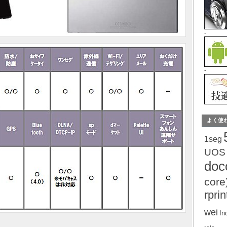
-
-
よく使
1seg
UOS
do
core
rprin
wei
In