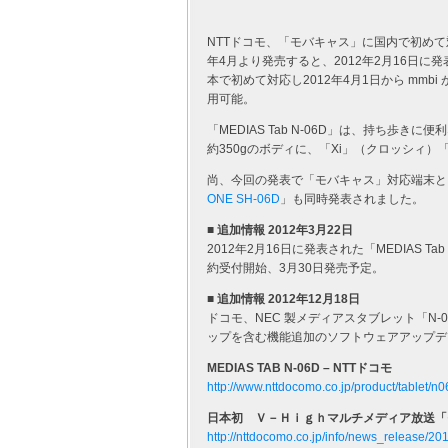
NTTドコモ、「モバキャス」に国内で初めて対応し
年4月より発売すると、2012年2月16日に発
本で初めて対応し2012年4月1日から mmb
用可能。
「MEDIAS Tab N-06D」は、持ち歩
約350gのボディに、「Xi」（クロッシィ
尚、今回の発表で「モバキャス」対応端末と
ONE SH-06D
」も同時発表されました。
■ 追加情報 2012年3月22日
2012年2月16日に発表された「MEDIAS T
約受付開始、3月30日発売予定。
■ 追加情報 2012年12月18日
ドコモ、NEC 製メディアスタブレット「N-06D」に
ップを含む機能追加のソフトウェアアップデー
MEDIAS TAB N-06D – NTTドコモ
http://www.nttdocomo.co.jp/product/tablet/n0
日本初 Ｖ－Ｈｉｇｈマルチメディア放送「モ
http://nttdocomo.co.jp/info/news_release/20