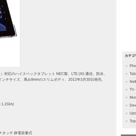
カテゴ
Ph
）対応のハイスペックタブレット NEC製、LTE (Xi) 通信、防水、
Ta
ンチサイズ、厚み9mmのスリムボディ、2012年3月30日発売。
Ne
TV
Mu
e 1.2GHz
Dev
Up
To
ルチタッチ 静電容量式