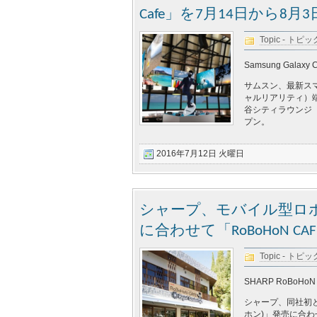
Cafe」を7月14日から
Topic - トピッ
Samsung Galaxy Ca
サムスン、最新スマー
ャルリアリティ）端末
谷シティラウンジ（
プン。
2016年7月12日 火曜日
シャープ、モバイル型ロボッ
に合わせて「RoBoHoN 
Topic - トピッ
SHARP RoBoHoN
シャープ、同社初となる
ホン)」発売に合わ