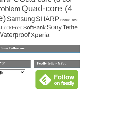
us
Quad-core (4
roblem
e)
Samsung
SHARP
Shock Resi
Sony
Tethe
SoftBank
-LockFree
Waterproof
Xperia
Plus – Follow me
Feedly follow GPad
イブ