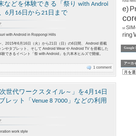
rola
nex
末などを体験できる「祭り with Androi
e)
P
6月16日から21日まで
cor
ク
SIM
st
ring
ri with Android in Roppongi Hills
2015年6月16日（火）から21日（日）の6日間、 Android 搭載
Google 
タブレット、そして Android Wear や Android TV を搭載した
できるイベント「祭 with Android」を六本木ヒルズで開催。
アーカ
1 comment
fé ～次世代ワークスタイル～」を4月14日
ブレット「Venue 8 7000」などの利用
ク
ration work style