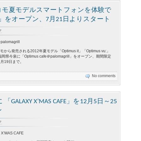
コモ夏モデルスマートフォンを体験で
afe」をオープン、7月21日よりスタート
ク
palomagrill
から発売される2012年夏モデル「Optimus it」「Optimus vu:」
今泉に「Optimus cafe＠palomagrill」をオープン、期間限定
～8月19日まで。
No comments
LAXY X’MAS CAFE」を12月5日～25
ン
ク
 X’MAS CAFE