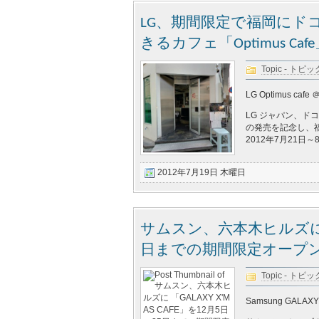
LG、期間限定で福岡にド
きるカフェ「Optimus C
Topic - トピッ
LG Optimus cafe ＠
LG ジャパン、ドコモ
の発売を記念し、福岡県
2012年7月21日
2012年7月19日 木曜日
サムスン、六本木ヒルズに 「GA
日までの期間限定オープ
Topic - トピッ
Samsung GALAXY