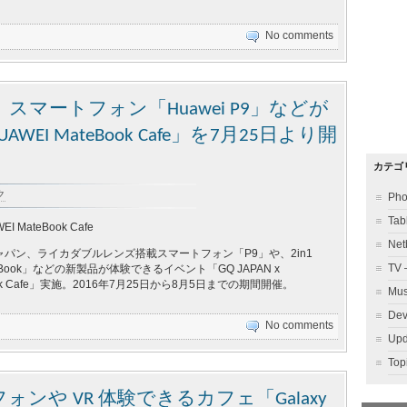
No comments
マートフォン「Huawei P9」などが
UAWEI MateBook Cafe」を7月25日より開
カテゴ
ク
Ph
Ta
EI MateBook Cafe
Ne
パン、ライカダブルレンズ搭載スマートフォン「P9」や、2in1
TV
Book」などの新製品が体験できるイベント「GQ JAPAN x
Book Cafe」実施。2016年7月25日から8月5日までの期間開催。
Mu
Dev
No comments
Up
To
ンや VR 体験できるカフェ「Galaxy