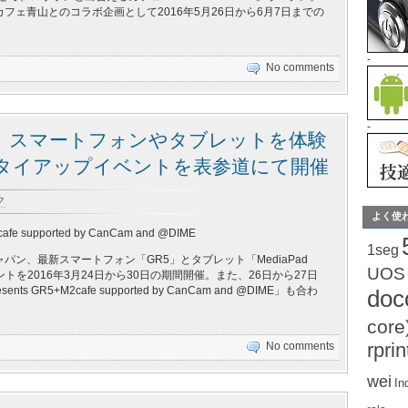
フェ青山とのコラボ企画として2016年5月26日から6月7日までの
-
No comments
-
、スマートフォンやタブレットを体験
DIME タイアップイベントを表参道にて開催
ク
よく使
fe supported by CanCam and @DIME
1seg
パン、最新スマートフォン「GR5」とタブレット「MediaPad
UOS
ベントを2016年3月24日から30日の期間開催。また、26日から27日
ents GR5+M2cafe supported by CanCam and @DIME」も合わ
do
core
rprin
No comments
wei
In