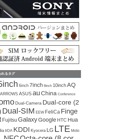
われるタグ
5inch
AQ
7inch
10inch
6inch
8inch
au
China
ASUS
ARROWS
Conference
como
Dual-core (2
Dual-Camera
Dual-SIM
Finge
)
FeliCa
EEW
t
Galaxy
Hua
Google
Fujitsu
HTC
LTE
KDDI
LG
dia
Kyocera
IrDA
Moto
Octa-core (8 cor
NFC