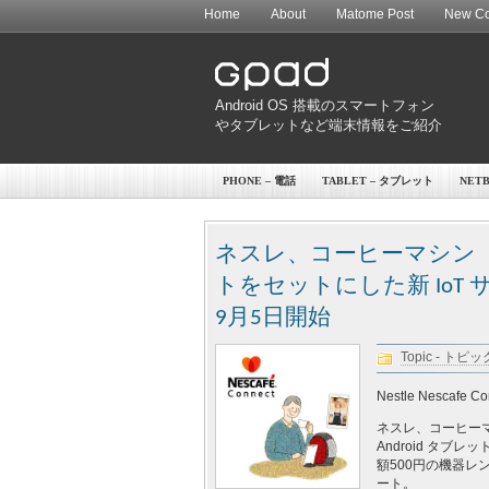
Home
About
Matome Post
New Co
Android OS 搭載のスマートフォン
やタブレットなど端末情報をご紹介
PHONE – 電話
TABLET – タブレット
NET
ネスレ、コーヒーマシン（バリ
トをセットにした新 Io
9月5日開始
Topic - トピッ
Nestle Nescafe Co
ネスレ、コーヒーマ
Android タブ
額500円の機器レ
ート。