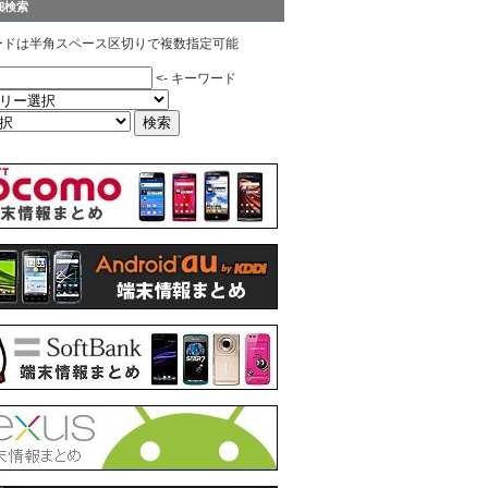
細検索
ードは半角スペース区切りで複数指定可能
<- キーワード