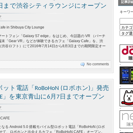
記事詳
8月3日まで渋谷シティラウンジにオープン
キーワ
ク
fe in Shibuya City Lounge
トフォン「Galaxy S7 edge」をはじめ、今話題の VR （バーチ
「Gear VR」などが体験できるカフェ「Galaxy Cafe」を、渋
渋谷ロフト）にて2016年7月14日から8月3日までの期間限定オー
No comments
-
-
ト電話「RoBoHoN (ロボホン)」発売
CAFE」を東京青山に6月7日までオープン
ク
-
 CAFE
 Android 5.0 搭載モバイル型ロボット電話「RoBoHoN (ロボ
-
せて、ロボホンと出会えるカフェ「RoBoHoN CAFE」オープン。