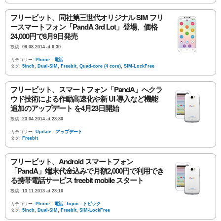
フリービット、同社第三世代オリジナル SIM フリ
ースマートフォン「PandA 3rd Lot」登場、価格
24,000円で8月9日発売
投稿:
09.08.2014 at 6:30
カテゴリー:
Phone - 電話
タグ:
5inch
,
Dual-SIM
,
Freebit
,
Quad-core (4 core)
,
SIM-LockFree
フリービット、スマートフォン「PandA」へクラ
ウド技術による作動高速化や新 UI 導入など機能
追加のアップデート を4月23日開始
投稿:
23.04.2014 at 23:30
カテゴリー:
Update - アップデート
タグ:
Freebit
フリービット、Android スマートフォン
「PandA」端末代金込みで月額2,000円で利用でき
る携帯電話サービス freebit mobile スタート
投稿:
13.11.2013 at 23:16
カテゴリー:
Phone - 電話
,
Topic - トピック
タグ:
5inch
,
Dual-SIM
,
Freebit
,
SIM-LockFree