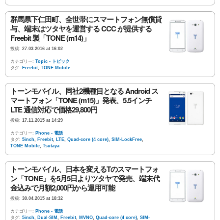
群馬県下仁田町、全世帯にスマートフォン無償貸
与、端末はツタヤを運営する CCC が提供する
Freebit 製「TONE (m14)」
投稿:
27.03.2016 at 16:02
カテゴリー:
Topic - トピック
タグ:
Freebit
,
TONE Mobile
トーンモバイル、同社2機種目となる Android ス
マートフォン「TONE (m15)」発表、5.5インチ
LTE 通信対応で価格29,800円
投稿:
17.11.2015 at 14:29
カテゴリー:
Phone - 電話
タグ:
5inch
,
Freebit
,
LTE
,
Quad-core (4 core)
,
SIM-LockFree
,
TONE Mobile
,
Tsutaya
トーンモバイル、日本を変えるTのスマートフォ
ン「TONE」を5月5日よりツタヤで発売、端末代
金込みで月額2,000円から運用可能
投稿:
30.04.2015 at 18:32
カテゴリー:
Phone - 電話
タグ:
5inch
,
Dual-SIM
,
Freebit
,
MVNO
,
Quad-core (4 core)
,
SIM-