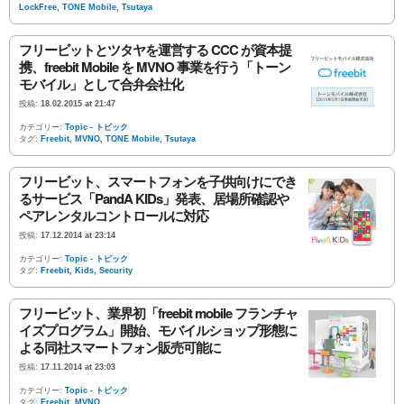
LockFree
,
TONE Mobile
,
Tsutaya
フリービットとツタヤを運営する CCC が資本提
携、freebit Mobile を MVNO 事業を行う「トーン
モバイル」として合弁会社化
投稿:
18.02.2015 at 21:47
カテゴリー:
Topic - トピック
タグ:
Freebit
,
MVNO
,
TONE Mobile
,
Tsutaya
フリービット、スマートフォンを子供向けにでき
るサービス「PandA KIDs」発表、居場所確認や
ペアレンタルコントロールに対応
投稿:
17.12.2014 at 23:14
カテゴリー:
Topic - トピック
タグ:
Freebit
,
Kids
,
Security
フリービット、業界初「freebit mobile フランチャ
イズプログラム」開始、モバイルショップ形態に
よる同社スマートフォン販売可能に
投稿:
17.11.2014 at 23:03
カテゴリー:
Topic - トピック
タグ:
Freebit
,
MVNO