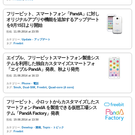
フリービット、スマートフォン「PandA」に対し
オリジナルアプリや機能を追加するアップデート
を9月15日より開始
投稿:
11.09.2014 at 23:55
カテゴリー:
Update - アップデート
タグ:
Freebit
エイブル、フリービットスマートフォン製造シス
テムを利用した独自カスタマイズスマートフォ
「エイブル PandA」発表、秋より発売
投稿:
21.08.2014 at 16:13
カテゴリー:
Phone - 電話
タグ:
5inch
,
Dual-SIM
,
Freebit
,
Quad-core (4 core)
フリービット、小ロットからカスタマイズしたス
マートフォン PandA を製造できる仮想工場シス
テム「PandA Factory」発表
投稿:
19.08.2014 at 13:50
カテゴリー:
Develop - 開発
,
Topic - トピック
タグ:
Freebit