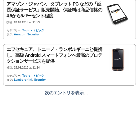
アマゾン・ジャパン、タブレット PC などの「延
長保証サービス」販売開始、保証料は商品価格の
4.5から5パーセント程度
投稿:
02.07.2015 at 11:59
カテゴリー:
Topic - トピック
タグ:
Amazon
,
Security
エフセキュア、トニーノ・ランボルギーニと提携
し、高級 Android スマートフォンへ最高のプロテ
クションサービスを提供
投稿:
25.06.2015 at 11:24
カテゴリー:
Topic - トピック
タグ:
Lamborghini
,
Security
次のエントリを表示...