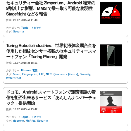
セキュリティー会社 Zimperium、Android 端末の
9割以上に影響、MMS で乗っ取り可能な脆弱性
Stagefright などを報告
投稿:
28.07.2015 at 11:46
カテゴリー:
Topic - トピック
タグ:
Security
Turing Robotic Industries、世界初液体金属合金を
使用した指紋センサー搭載のセキュリティースマ
ートフォン「Turing Phone」開発
投稿:
13.07.2015 at 18:11
カテゴリー:
Phone - 電話
タグ:
5inch
,
Fingerprint
,
LTE
,
NFC
,
Quad-core (4 core)
,
Security
,
Waterproof
ドコモ、Android スマートフォンで迷惑電話の着
信を拒否出来るサービス「あんしんナンバーチェ
ック」提供開始
投稿:
10.07.2015 at 19:42
カテゴリー:
Topic - トピック
タグ:
docomo
,
McAfee
,
Security