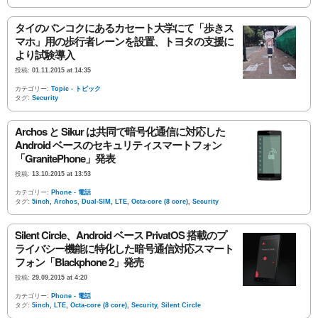
タイのバンコクにあるカセート大学にて「歩きス
マホ」用の歩行者レーンを設置、トヨタの支援に
より試験導入
投稿:
01.11.2015 at 14:35
カテゴリー:
Topic - トピック
タグ:
Security
Archos と Sikur は共同で暗号化通信に対応した
Android ベースのセキュリティスマートフォン
「GranitePhone」発表
投稿:
13.10.2015 at 13:53
カテゴリー:
Phone - 電話
タグ:
5inch
,
Archos
,
Dual-SIM
,
LTE
,
Octa-core (8 core)
,
Security
Silent Circle、Android ベース PrivatOS 搭載のプ
ライバシー機能に特化した暗号通信対応スマート
フォン「Blackphone 2」発売
投稿:
29.09.2015 at 4:20
カテゴリー:
Phone - 電話
タグ:
5inch
,
LTE
,
Octa-core (8 core)
,
Security
,
Silent Circle