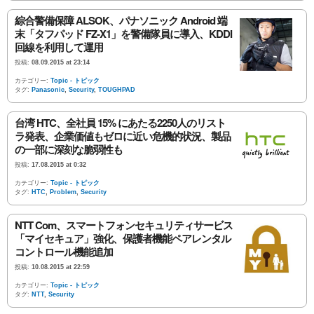
綜合警備保障 ALSOK、パナソニック Android 端
末「タフパッド FZ-X1」を警備隊員に導入、KDDI
回線を利用して運用
投稿:
08.09.2015 at 23:14
カテゴリー:
Topic - トピック
タグ:
Panasonic
,
Security
,
TOUGHPAD
台湾 HTC、全社員 15% にあたる2250人のリスト
ラ発表、企業価値もゼロに近い危機的状況、製品
の一部に深刻な脆弱性も
投稿:
17.08.2015 at 0:32
カテゴリー:
Topic - トピック
タグ:
HTC
,
Problem
,
Security
NTT Com、スマートフォンセキュリティサービス
「マイセキュア」強化、保護者機能ペアレンタル
コントロール機能追加
投稿:
10.08.2015 at 22:59
カテゴリー:
Topic - トピック
タグ:
NTT
,
Security