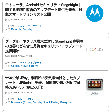
モトローラ、Android セキュリティ Stagefright に
関する脆弱性改善のアップデート提供を発表、対
象スマートフォンリスト公開
投稿:
08.08.2015 at 23:45
カテゴリー:
Update - アップデート
タグ:
Motorola
,
Security
グーグル、ネクサス端末に対し Stagefright 脆弱性
の改善などを含む月例セキュリティアップデート
提供開始
投稿:
06.08.2015 at 11:06
カテゴリー:
Update - アップデート
タグ:
Google
,
nexus
,
Security
米国企業 JPay、刑務所の受刑者向けとしたタブ
レット「JP5mini」発表、耐衝撃や防水対応で価
格69.99ドル（約8,500円）
投稿:
02.08.2015 at 20:33
カテゴリー:
Tablet - タブレット
タグ:
Dual-core (2 core)
,
Security
,
Shock Resist
,
Waterproof