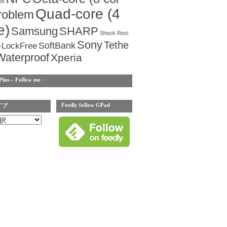
us
Quad-core (4
roblem
e)
Samsung
SHARP
Shock Resi
Sony
Tethe
SoftBank
-LockFree
Waterproof
Xperia
Plus – Follow me
Feedly follow GPad
イブ