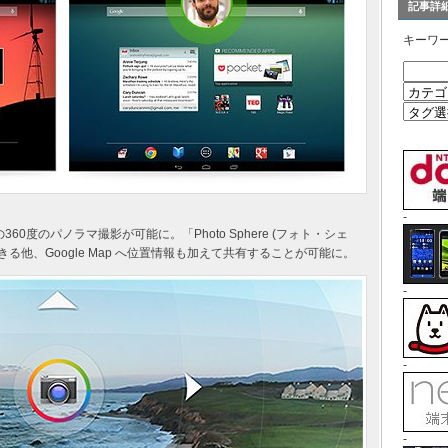
記事詳
キーワ
-
の360度のパノラマ撮影が可能に。「Photo Sphere (フォト・シェ
稿できる他、Google Map へ位置情報も加えて共有することが可能に。
-
-
-