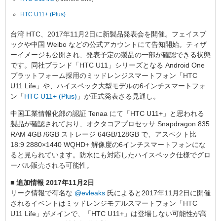
HTC U11+ (Plus)
台湾 HTC、2017年11月2日に新製品発表会を開催。フェイスブ
ックや中国 Weibo などの公式アカウントにて告知開始。ティザ
ーイメージも公開され、発表予定の製品の一部が確認できる状態
です。同社ブランド「HTC U11」シリーズとなる Android One
プラットフォーム採用のミッドレンジスマートフォン「HTC
U11 Life」や、ハイスペック大型モデルの6インチスマートフォ
ン「
HTC U11+ (Plus)
」が正式発表さる見通し。
中国工業情報化部の認証 Tenaa にて「HTC U11+」と思われる
製品が確認されており、オクタコアプロセッサ Snapdragon 835
RAM 4GB /6GB ストレージ 64GB/128GB で、アスペクト比
18:9 2880×1440 WQHD+ 解像度の6インチスマートフォンにな
ると見られています。防水にも対応したハイスペック仕様でグロ
ーバル販売される可能性。
■ 追加情報 2017年11月2日
リーク情報で有名な
@evleaks
氏によると2017年11月2日に開催
されるイベントはミッドレンジモデルスマートフォン「HTC
U11 Life」がメインで、「HTC U11+」は登場しない可能性が高