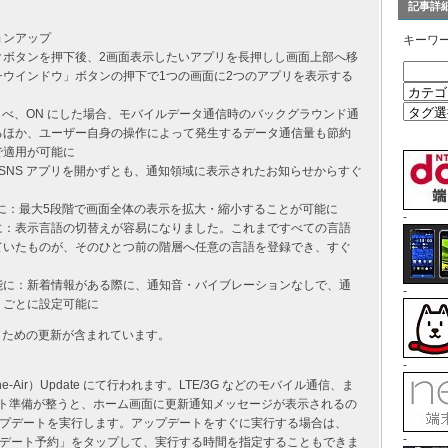
記事詳
ージョンアップ
キーワ
クボタンを押下後、2画面表示したいアプリを長押しし画面上部へ移
ウインドウ」ボタンの押下で1つの画面に2つのアプリを表示する
えらべ、ON にした場合、モバイルデータ通信時のバックグラウンド通
るほか、ユーザー自身の操作によって発生するデータ通信量も節約
で適用が可能に
、SNS アプリを開かずとも、通知領域に表示されたお知らせからすぐ
可能に：最大5段階で画面全体の表示を拡大・縮小することが可能に
-
に：表示言語の切替えが容易になりました。これまですべての言語
ていたものが、そのひとつ前の階層へ任意の言語を登録でき、すぐ
能に：新着情報がある際に、通知音・バイブレーションなしで、通
-
リごとに設定可能に
くための更新が含まれています。
-
-The-Air）Update にて行われます。LTE/3G などのモバイル通信、ま
プデート準備が整うと、ホーム画面に更新通知メッセージが表示されるの
プデートを実行します。アップデートをすぐに実行する場合は、
-
デート予約」をタップして、実行する時間を指定することもできま