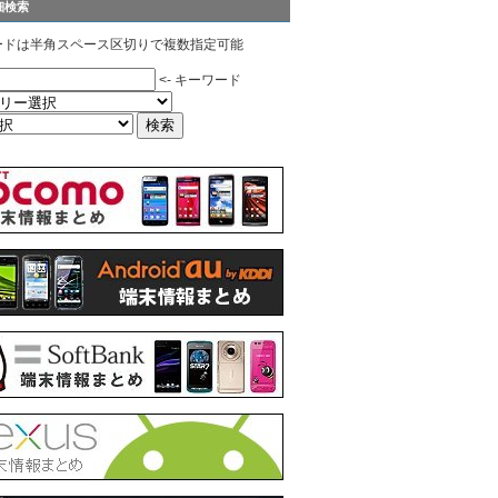
細検索
ードは半角スペース区切りで複数指定可能
<- キーワード