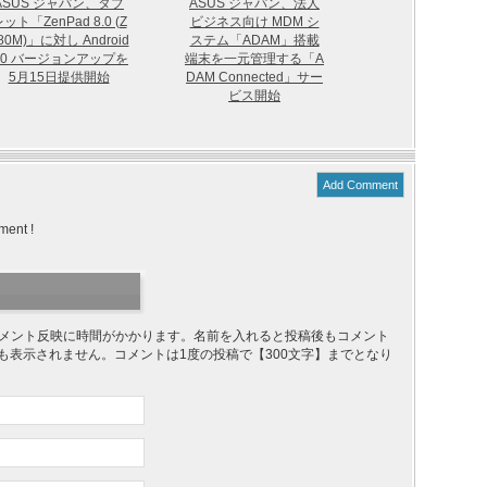
ASUS ジャパン、タブ
ASUS ジャパン、法人
ット「ZenPad 8.0 (Z
ビジネス向け MDM シ
80M)」に対し Android
ステム「ADAM」搭載
.0 バージョンアップを
端末を一元管理する「A
5月15日提供開始
DAM Connected」サー
ビス開始
Add Comment
ment !
り、コメント反映に時間がかかります。名前を入れると投稿後もコメント
ても表示されません。コメントは1度の投稿で【300文字】までとなり