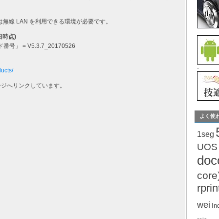
るいは無線 LAN を利用できる環境が必要です。
-
日時点)
」 = V5.3.7_20170526
-
ucts/
ージへリンクしています。
よく使
1seg
UOS
do
core
rprin
wei
In