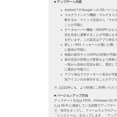
■ アップデート内容
Android 7.0 Nougat への OS バ
マルチウインドウ機能：マルチタス
動するか、クイック設定から「マルチ
ことが可能に
データセーバー機能：ON/OFF が
信を完全に遮断することが可能にな
を行います。この設定はアプリ単位
新しい SNS メッセージが届いた際
に返信が可能に
画面の表示サイズ(DPI)の切替が
表示言語の切替えや変更をより簡単
一覧から目的の言語を探し、選択し
に選択が可能でに
アプリ単位でマナーモード表示が可
知アイコンのみ表示することがアプ
※ 上記以外にも、より快適にご利用いただ
■ バージョンアップ方法
アップデート方法は FOTA （Firmware On
たは Wi-Fi に接続している状態でアッ
で、矢印をタップし、ファームウェアのアッ
「インストール」をタップします。「アップ