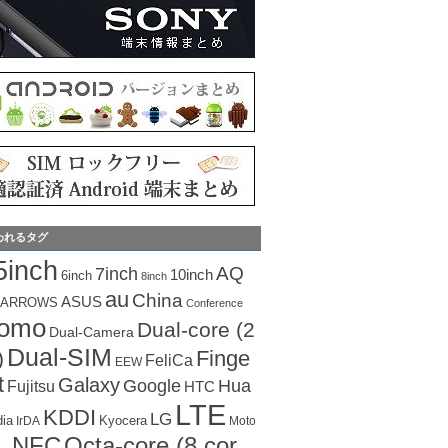
われるタグ
5inch
AQ
7inch
10inch
6inch
8inch
au
China
ASUS
ARROWS
Conference
como
Dual-core (2
Dual-Camera
Dual-SIM
Finge
)
FeliCa
EEW
t
Galaxy
Hua
Google
Fujitsu
HTC
LTE
KDDI
LG
dia
Kyocera
IrDA
Moto
Octa-core (8 cor
NFC