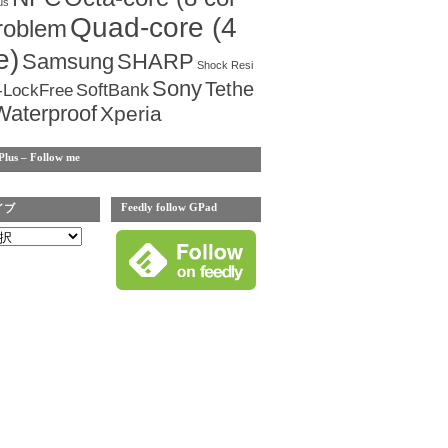
us
Quad-core (4
roblem
e)
Samsung
SHARP
Shock Resi
Sony
Tethe
SoftBank
-LockFree
Waterproof
Xperia
Plus – Follow me
Feedly follow GPad
イブ