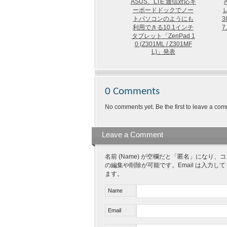
ASUS、LTE 通信対応キ
ーボードドックでノー
レ
トパソコンのようにも
3
利用できる10.1インチ
7
タブレット「ZenPad 1
0 (Z301ML / Z301MF
L)」発表
0 Comments
No comments yet. Be the first to leave a com
Leave a Comment
名前 (Name) が空欄だと「匿名」にな
の編集や削除が可能です。Email は入力し
ます。
Name
Email