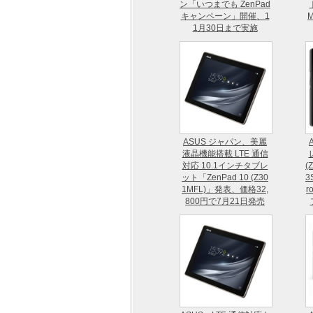
ン「いつまでも ZenPad
キャンペーン」開催、1
1月30日まで実施
ASUS ジャパン、美麗
液晶機能搭載 LTE 通信
対応 10.1インチタブレ
(
ット「ZenPad 10 (Z30
3
1MFL)」発表、価格32,
r
800円で7月21日発売