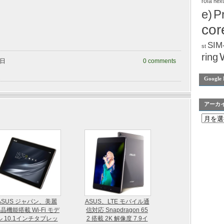
rola
nex
e)
P
cor
SIM
st
ring
曜日
0 comments
Google 
アーカ
ASUS ジャパン、美麗
ASUS、LTE モバイル通
晶機能搭載 Wi-Fi モデ
信対応 Snapdragon 65
ル 10.1インチタブレッ
2 搭載 2K 解像度 7.9イ