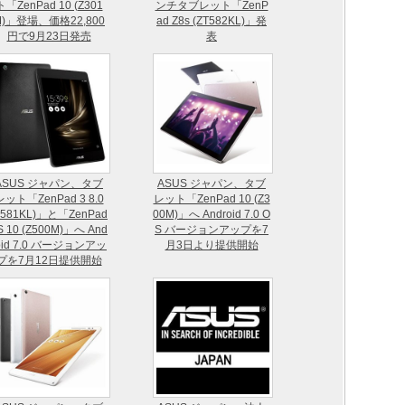
ト「ZenPad 10 (Z301
ンチタブレット「ZenP
M)」登場、価格22,800
ad Z8s (ZT582KL)」発
円で9月23日発売
表
ASUS ジャパン、タブ
ASUS ジャパン、タブ
レット「ZenPad 3 8.0
レット「ZenPad 10 (Z3
Z581KL)」と「ZenPad
00M)」へ Android 7.0 O
S 10 (Z500M)」へ And
S バージョンアップを7
oid 7.0 バージョンアッ
月3日より提供開始
プを7月12日提供開始