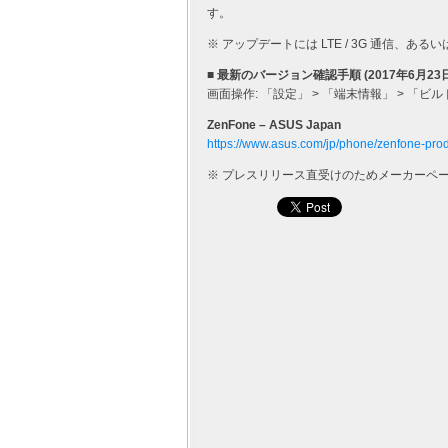
す。
※ アップデートには LTE / 3G 通信、あ
■ 最新のバージョン確認手順 (2017年6月23
画面操作: 「設定」 > 「端末情報」 > 「ビルド番号
ZenFone – ASUS Japan
https://www.asus.com/jp/phone/zenfone-prod
※ プレスリリース直受けのためメーカーペ