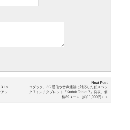
Next Post
3 La
コダック、3G 通信や音声通話に対応した低スペッ
ョンアッ
ク 7インチタブレット「Kodak Tablet 7」発表、価
格89ユーロ（約11,000円）
»