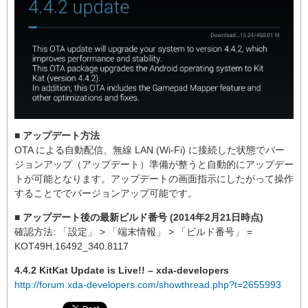
■ アップデート方法
OTA による自動配信、無線 LAN (Wi-Fi) に接続した状態でバー
ジョンアップ（アップデート）準備が整うと自動的にアップデー
トが可能となります。アップデートの画面指示にしたがって操作
することででバージョンアップ可能です。
■ アップデート後の最新ビルド番号 (2014年2月21日時点)
確認方法: 「設定」 > 「端末情報」 > 「ビルド番号」 =
KOT49H.16492_340.8117
4.4.2 KitKat Update is Live!! – xda-developers
http://forum.xda-developers.com/showthread.php?t=2655993