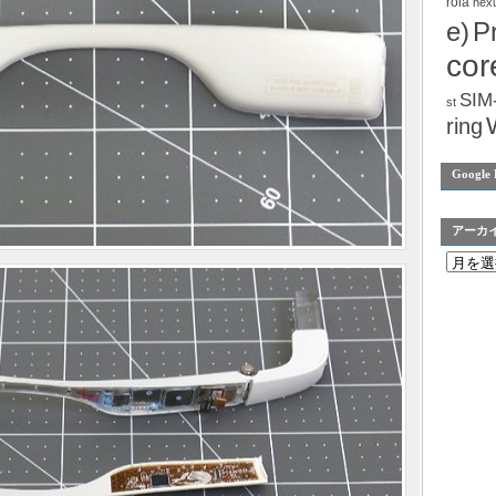
rola
nex
e)
P
cor
SIM
st
ring
Google 
アーカ