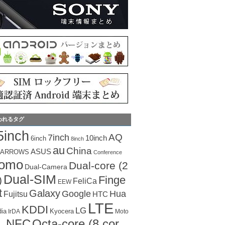
われるタグ
5inch
AQ
7inch
10inch
6inch
8inch
au
China
ASUS
ARROWS
Conference
como
Dual-core (2
Dual-Camera
Dual-SIM
Finge
)
FeliCa
EEW
t
Galaxy
Hua
Google
Fujitsu
HTC
LTE
KDDI
LG
dia
Kyocera
IrDA
Moto
Octa-core (8 cor
NFC