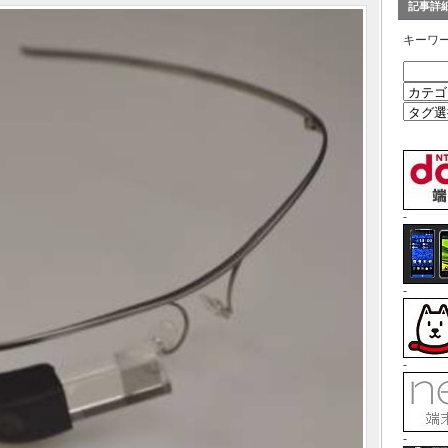
記事詳
キーワ
-
-
-
-