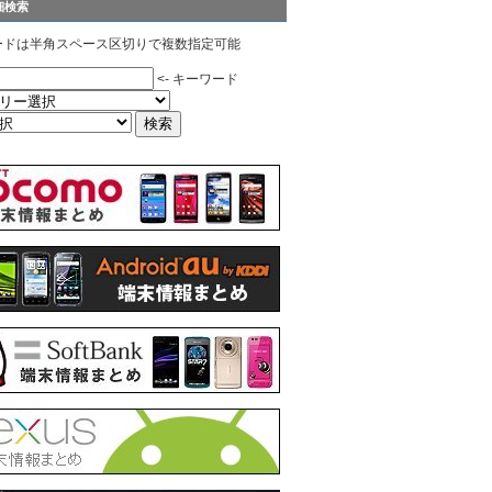
細検索
ードは半角スペース区切りで複数指定可能
<- キーワード