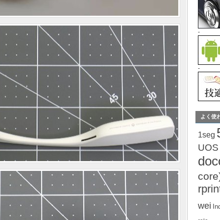
-
-
よく使
1seg
UOS
do
core
rprin
wei
In