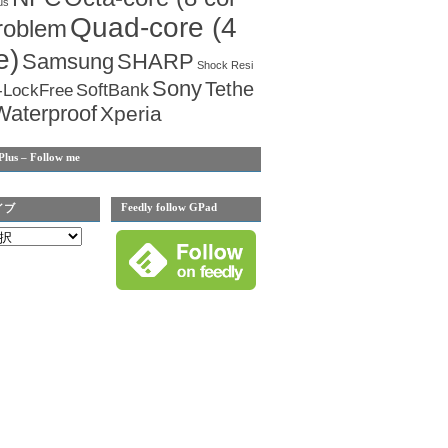
us
Quad-core (4
roblem
e)
Samsung
SHARP
Shock Resi
Sony
Tethe
SoftBank
-LockFree
Waterproof
Xperia
Plus – Follow me
Feedly follow GPad
イブ