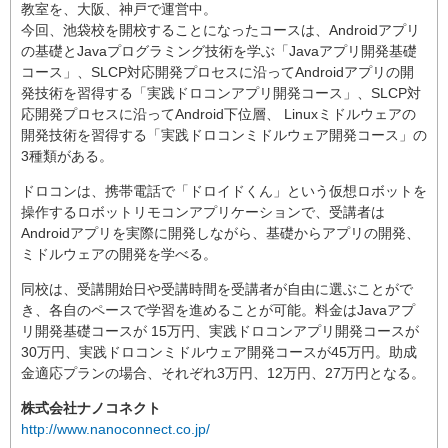
教室を、大阪、神戸で運営中。
今回、池袋校を開校することになったコースは、Androidアプリ
の基礎とJavaプログラミング技術を学ぶ「Javaアプリ開発基礎
コース」、SLCP対応開発プロセスに沿ってAndroidアプリの開
発技術を習得する「実践ドロコンアプリ開発コース」、SLCP対
応開発プロセスに沿ってAndroid下位層、 Linuxミドルウェアの
開発技術を習得する「実践ドロコンミドルウェア開発コース」の
3種類がある。
ドロコンは、携帯電話で「ドロイドくん」という仮想ロボットを
操作するロボットリモコンアプリケーションで、受講者は
Androidアプリを実際に開発しながら、基礎からアプリの開発、
ミドルウェアの開発を学べる。
同校は、受講開始日や受講時間を受講者が自由に選ぶことがで
き、各自のペースで学習を進めることが可能。料金はJavaアプ
リ開発基礎コースが 15万円、実践ドロコンアプリ開発コースが
30万円、実践ドロコンミドルウェア開発コースが45万円。助成
金適応プランの場合、それぞれ3万円、12万円、27万円となる。
株式会社ナノコネクト
http://www.nanoconnect.co.jp/