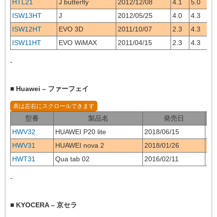
HTL21
J butterfly
2012/12/08
4.1
5.0
ISW13HT
J
2012/05/25
4.0
4.3
ISW12HT
EVO 3D
2011/10/07
2.3
4.3
ISW11HT
EVO WiMAX
2011/04/15
2.3
4.3
-
■ Huawei – ファーフェイ
型番
製品名
発売日
O
HWV32
HUAWEI P20 lite
2018/06/15
8.0
HWV31
HUAWEI nova 2
2018/01/26
7.0
HWT31
Qua tab 02
2016/02/11
5.1
-
■ KYOCERA – 京セラ