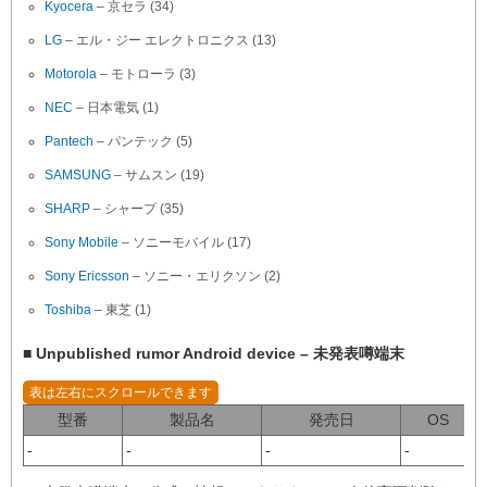
Kyocera
– 京セラ (34)
LG
– エル・ジー エレクトロニクス (13)
Motorola
– モトローラ (3)
NEC
– 日本電気 (1)
Pantech
– パンテック (5)
SAMSUNG
– サムスン (19)
SHARP
– シャープ (35)
Sony Mobile
– ソニーモバイル (17)
Sony Ericsson
– ソニー・エリクソン (2)
Toshiba
– 東芝 (1)
■ Unpublished rumor Android device – 未発表噂端末
型番
製品名
発売日
OS
-
-
-
-
-