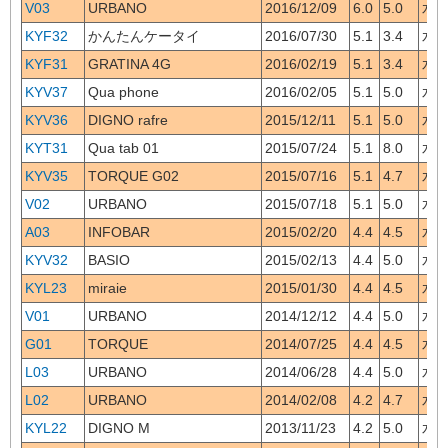
V03
URBANO
2016/12/09
6.0
5.0
水/
KYF32
かんたんケータイ
2016/07/30
5.1
3.4
水/
KYF31
GRATINA 4G
2016/02/19
5.1
3.4
水/テ
KYV37
Qua phone
2016/02/05
5.1
5.0
水/テ
KYV36
DIGNO rafre
2015/12/11
5.1
5.0
水/テ
KYT31
Qua tab 01
2015/07/24
5.1
8.0
水/テ
KYV35
TORQUE G02
2015/07/16
5.1
4.7
水/テ
V02
URBANO
2015/07/18
5.1
5.0
水/テ
A03
INFOBAR
2015/02/20
4.4
4.5
水/テ
KYV32
BASIO
2015/02/13
4.4
5.0
水/テ
KYL23
miraie
2015/01/30
4.4
4.5
水/
V01
URBANO
2014/12/12
4.4
5.0
水/テ
G01
TORQUE
2014/07/25
4.4
4.5
水/
L03
URBANO
2014/06/28
4.4
5.0
水/テ
L02
URBANO
2014/02/08
4.2
4.7
水/テ
KYL22
DIGNO M
2013/11/23
4.2
5.0
水/テ