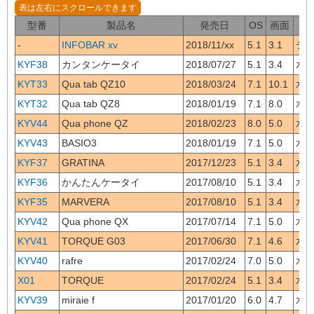
型番
製品名
発売日
OS
画面
-
INFOBAR xv
2018/11/xx
5.1
3.1
テ
KYF38
カンタンケータイ
2018/07/27
5.1
3.4
水/
KYT33
Qua tab QZ10
2018/03/24
7.1
10.1
水/
KYT32
Qua tab QZ8
2018/01/19
7.1
8.0
水/テ
KYV44
Qua phone QZ
2018/02/23
8.0
5.0
水/
KYV43
BASIO3
2018/01/19
7.1
5.0
水/テ
KYF37
GRATINA
2017/12/23
5.1
3.4
水/
KYF36
かんたんケータイ
2017/08/10
5.1
3.4
水/
KYF35
MARVERA
2017/08/10
5.1
3.4
水/
KYV42
Qua phone QX
2017/07/14
7.1
5.0
水/
KYV41
TORQUE G03
2017/06/30
7.1
4.6
水/テ
KYV40
rafre
2017/02/24
7.0
5.0
水/テ
X01
TORQUE
2017/02/24
5.1
3.4
水/テ
KYV39
miraie f
2017/01/20
6.0
4.7
水/テ