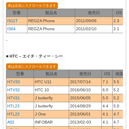
型番
製品名
発売日
OS
IS11T
REGZA Phone
2011/09/09
2.3
4
IS04
REGZA Phone
2011/02/10
2.1
4
-
■ HTC – エイチ・ティー・シー
型番
製品名
発売日
OS
画面
HTV33
HTC U11
2017/07/14
7.1
5.5
HTV32
HTC 10
2016/06/10
6.0
5.2
HTV31
J butterfly
2015/06/05
5.0
5.2
HTL23
J butterfly
2014/08/29
4.4
5.0
HTL22
J One
2013/06/01
4.1
4.7
A02
INFOBAR
2013/02-03
4.1
4.7