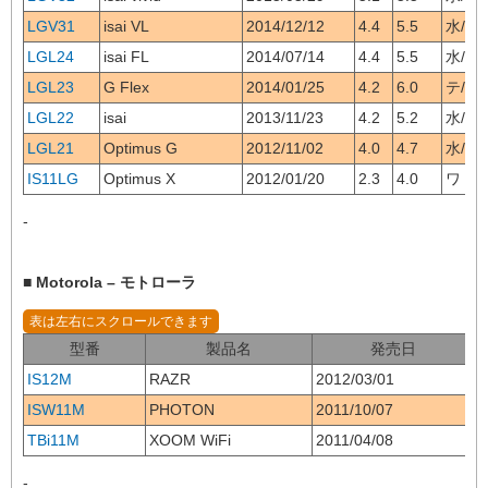
LGV31
isai VL
2014/12/12
4.4
5.5
水/テ/
LGL24
isai FL
2014/07/14
4.4
5.5
水/テ/
LGL23
G Flex
2014/01/25
4.2
6.0
テ/ワ/
LGL22
isai
2013/11/23
4.2
5.2
水/テ/
LGL21
Optimus G
2012/11/02
4.0
4.7
水/テ/
IS11LG
Optimus X
2012/01/20
2.3
4.0
ワ
-
■ Motorola – モトローラ
型番
製品名
発売日
IS12M
RAZR
2012/03/01
2
ISW11M
PHOTON
2011/10/07
2
TBi11M
XOOM WiFi
2011/04/08
3
-