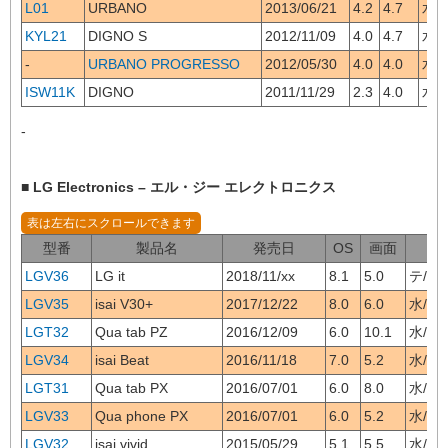
L01
URBANO
2013/06/21
4.2
4.7
水/テ
KYL21
DIGNO S
2012/11/09
4.0
4.7
水/テ
-
URBANO PROGRESSO
2012/05/30
4.0
4.0
水/
ISW11K
DIGNO
2011/11/29
2.3
4.0
水/
-
■ LG Electronics – エル・ジー エレクトロニクス
型番
製品名
発売日
OS
画面
LGV36
LG it
2018/11/xx
8.1
5.0
テ/L/
LGV35
isai V30+
2017/12/22
8.0
6.0
水/テ/
LGT32
Qua tab PZ
2016/12/09
6.0
10.1
水/テ/
LGV34
isai Beat
2016/11/18
7.0
5.2
水/テ/
LGT31
Qua tab PX
2016/07/01
6.0
8.0
水/テ/
LGV33
Qua phone PX
2016/07/01
6.0
5.2
水/テ/
LGV32
isai vivid
2015/05/29
5.1
5.5
水/テ/