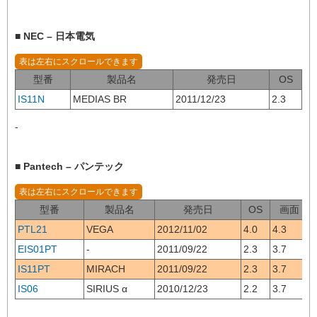
■ NEC – 日本電気
型番
製品名
発売日
OS
IS11N
MEDIAS BR
2011/12/23
2.3
3.
-
■ Pantech – パンテック
型番
製品名
発売日
OS
画面
PTL21
VEGA
2012/11/02
4.0
4.3
水
EIS01PT
-
2011/09/22
2.3
3.7
IS11PT
MIRACH
2011/09/22
2.3
3.7
IS06
SIRIUS α
2010/12/23
2.2
3.7
-
-