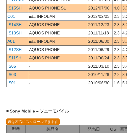
IS15SH
AQUOS PHONE SL
2012/07/06
4.0
3.7
C01
iida INFOBAR
2012/02/03
2.3
3.2
IS14SH
AQUOS PHONE
2011/12/23
2.3
3.7
IS13SH
AQUOS PHONE
2011/11/18
2.3
4.2
A01
iida INFOBAR
2011/06/30
2.3
3.7
IS12SH
AQUOS PHONE
2011/06/29
2.3
4.2
IS11SH
AQUOS PHONE
2011/06/24
2.3
3.7
IS05
-
2011/03/10
2.3
3.4
IS03
-
2010/11/26
2.2
3.5
IS01
-
2010/06/30
1.6
5.0
-
■ Sony Mobile – ソニーモバイル
型番
製品名
発売日
OS
画面