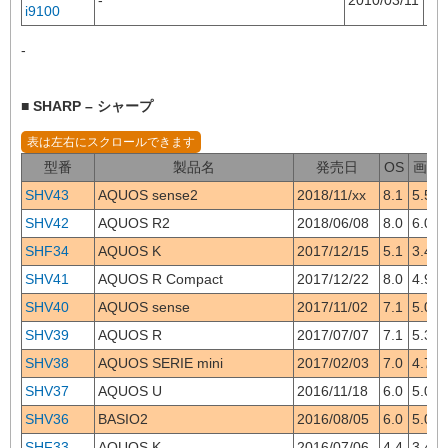
-
2010/03/11
2.2
i9100
-
■ SHARP – シャープ
型番
製品名
発売日
OS
画面
SHV43
AQUOS sense2
2018/11/xx
8.1
5.5
SHV42
AQUOS R2
2018/06/08
8.0
6.0
SHF34
AQUOS K
2017/12/15
5.1
3.4
SHV41
AQUOS R Compact
2017/12/22
8.0
4.9
SHV40
AQUOS sense
2017/11/02
7.1
5.0
SHV39
AQUOS R
2017/07/07
7.1
5.3
SHV38
AQUOS SERIE mini
2017/02/03
7.0
4.7
SHV37
AQUOS U
2016/11/18
6.0
5.0
SHV36
BASIO2
2016/08/05
6.0
5.0
SHF33
AQUOS K
2016/07/06
4.4
3.4