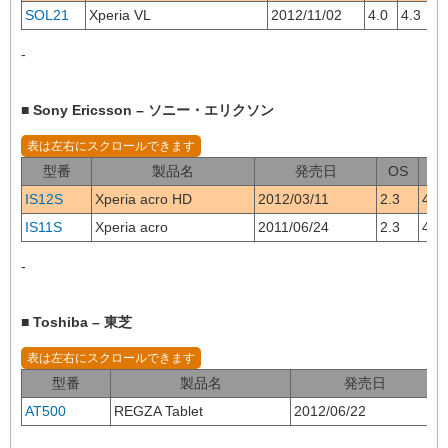
SOL21
Xperia VL
2012/11/02
4.0
4.3
-
■ Sony Ericsson – ソニー・エリクソン
型番
製品名
発売日
OS
画
IS12S
Xperia acro HD
2012/03/11
2.3
4.3
IS11S
Xperia acro
2011/06/24
2.3
4.2
-
■ Toshiba – 東芝
型番
製品名
発売日
AT500
REGZA Tablet
2012/06/22