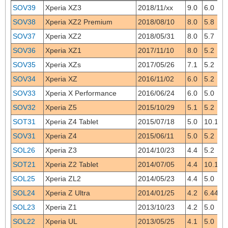
SOV39
Xperia XZ3
2018/11/xx
9.0
6.0
SOV38
Xperia XZ2 Premium
2018/08/10
8.0
5.8
SOV37
Xperia XZ2
2018/05/31
8.0
5.7
SOV36
Xperia XZ1
2017/11/10
8.0
5.2
SOV35
Xperia XZs
2017/05/26
7.1
5.2
SOV34
Xperia XZ
2016/11/02
6.0
5.2
SOV33
Xperia X Performance
2016/06/24
6.0
5.0
SOV32
Xperia Z5
2015/10/29
5.1
5.2
SOT31
Xperia Z4 Tablet
2015/07/18
5.0
10.1
SOV31
Xperia Z4
2015/06/11
5.0
5.2
SOL26
Xperia Z3
2014/10/23
4.4
5.2
SOT21
Xperia Z2 Tablet
2014/07/05
4.4
10.1
SOL25
Xperia ZL2
2014/05/23
4.4
5.0
SOL24
Xperia Z Ultra
2014/01/25
4.2
6.44
SOL23
Xperia Z1
2013/10/23
4.2
5.0
SOL22
Xperia UL
2013/05/25
4.1
5.0