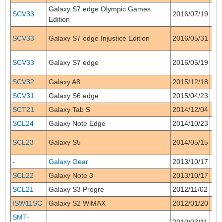
Galaxy S7 edge Olympic Games
SCV33
2016/07/19
6.0
Edition
SCV33
Galaxy S7 edge Injustice Edition
2016/05/31
6.0
SCV33
Galaxy S7 edge
2016/05/19
6.0
SCV32
Galaxy A8
2015/12/18
5.1
SCV31
Galaxy S6 edge
2015/04/23
5.0
SCT21
Galaxy Tab S
2014/12/04
4.4
SCL24
Galaxy Note Edge
2014/10/23
4.4
SCL23
Galaxy S5
2014/05/15
4.4
-
Galaxy Gear
2013/10/17
4.2
SCL22
Galaxy Note 3
2013/10/17
4.3
SCL21
Galaxy S3 Progre
2012/11/02
4.0
ISW11SC
Galaxy S2 WiMAX
2012/01/20
2.3
SMT-