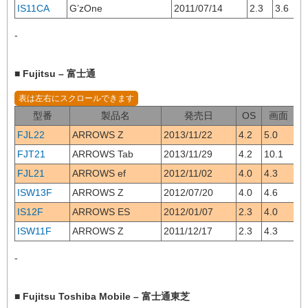
IS11CA
G’zOne
2011/07/14
2.3
3.6
-
■ Fujitsu – 富士通
型番
製品名
発売日
OS
画面
FJL22
ARROWS Z
2013/11/22
4.2
5.0
水
FJT21
ARROWS Tab
2013/11/29
4.2
10.1
水
FJL21
ARROWS ef
2012/11/02
4.0
4.3
水
ISW13F
ARROWS Z
2012/07/20
4.0
4.6
水
IS12F
ARROWS ES
2012/01/07
2.3
4.0
水
ISW11F
ARROWS Z
2011/12/17
2.3
4.3
水
-
■ Fujitsu Toshiba Mobile – 富士通東芝