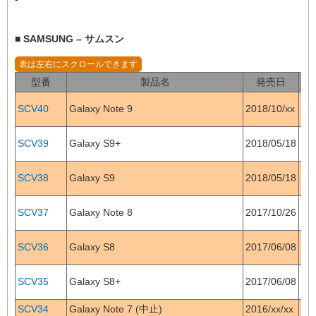
■ SAMSUNG – サムスン
型番
製品名
発売日
OS
SCV40
Galaxy Note 9
2018/10/xx
8.1
SCV39
Galaxy S9+
2018/05/18
8.0
SCV38
Galaxy S9
2018/05/18
8.0
SCV37
Galaxy Note 8
2017/10/26
7.1
SCV36
Galaxy S8
2017/06/08
7.0
SCV35
Galaxy S8+
2017/06/08
7.0
SCV34
Galaxy Note 7 (中止)
2016/xx/xx
6.0