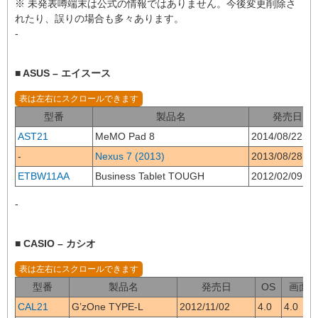
※ 未発表噂端末は公式の情報ではありません。今後変更削除さ
れたり、誤りの場合も多々あります。
-
■ ASUS – エイスース
型番
製品名
発売日
AST21
MeMO Pad 8
2014/08/22
-
Nexus 7 (2013)
2013/08/28
ETBW11AA
Business Tablet TOUGH
2012/02/09
-
■ CASIO – カシオ
型番
製品名
発売日
OS
画面
CAL21
G’zOne TYPE-L
2012/11/02
4.0
4.0