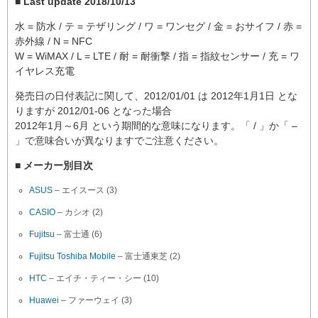
■ Last update 2018/10/13
水 = 防水 / テ = テザリング / ワ = ワンセグ / 金 = おサイフ / 赤 =
赤外線 / N = NFC
W = WiMAX / L = LTE / 耐 = 耐衝撃 / 指 = 指紋センサー / 充 = ワ
イヤレス充電
発売日の日付表記に関して、2012/01/01 は 2012年1月1日 とな
りますが 2012/01-06 となった場合
2012年1月～6月 という期間的な意味になります。「 / 」か「 –
」で意味合いが異なりますでご注意ください。
■ メーカー別目次
ASUS
– エイスース (3)
CASIO
– カシオ (2)
Fujitsu
– 富士通 (6)
Fujitsu Toshiba Mobile
– 富士通東芝 (2)
HTC
– エイチ・ティー・シー (10)
Huawei
– ファーウェイ (3)