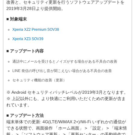
改善と、セキュリティ更新を行うソフトウェアアップデートを
2019年3月28日より提供開始。
■ 対象端末
Xperia XZ2 Premium SOV38
Xperia XZ3 SOV39
■ アップデート内容
通話中にメールを受けるとノイズがする場合がある不具合の改善
LINE 発信の呼び出し音が聞こえない場合がある不具合の改善
セキュリティ機能の改善（更新）
※ Android セキュリティパッチレベルが2019年3月となります。
※ 上記以外にも、より快適にご利用いただくための更新が含ま
れています。
■ アップデート方法
端末単体での更新: 4G(LTE/WiMAX 2+)/Wi-Fi いずれかの通信が
できる状態で、画面操作 「ホーム画面」 > 「設定」 > 「端末情
報」 > 「ソフトウェア更新」 > 「更新センター」の手動操作で