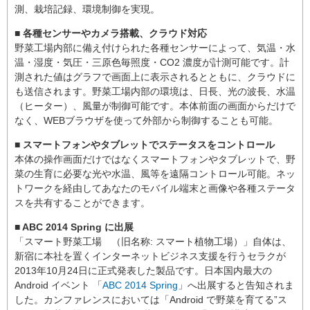
測、栽培記録、環境制御を実現。
■ 各種センサーやカメラ搭載、クラウド対応
野菜工場内部に備え付けられた各種センサーによって、気温・水
温・湿度・気圧・三原色毎照度・CO2 濃度が計測可能です。計
測された値はグラフで画面上に表示されるとともに、クラウドに
も送信されます。野菜工場内部の環境は、日長、光の波長、水温
（ヒーター）、風量が制御可能です。本体前面の画面からだけで
なく、WEBブラウザを使って外部から制御することも可能。
■ スマートフォンやタブレットでステータスをコントロール
本体の操作画面だけではなくスマートフォンやタブレットで、野
菜の生育に必要な光や水温、風等を遠隔コントロール可能。ネッ
トワークを経由してあなたのモバイル端末と画像や各種ステータ
スを共有することができます。
■ ABC 2014 Spring に出展
「スマート野菜工場 （旧名称: スマート植物工場）」自体は、
新宿に本社を置くインターネットビジネス支援を行うセラクが
2013年10月24日に正式発表した製品です。日本国内最大の
Android イベント 「
ABC 2014 Spring
」へ出展すると告知されま
した。カンファレンスにおいては「Android で野菜を育てる”ス