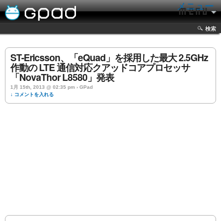
メニュー
検索
ST-Ericsson、「eQuad」を採用した最大 2.5GHz
作動の LTE 通信対応クアッドコアプロセッサ
「NovaThor L8580」発表
1月 15th, 2013 @ 02:35 pm › GPad
↓ コメントを入れる