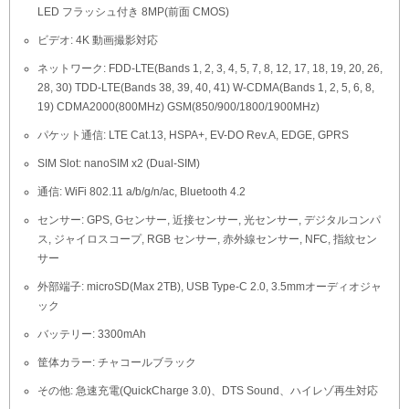
LED フラッシュ付き 8MP(前面 CMOS)
ビデオ: 4K 動画撮影対応
ネットワーク: FDD-LTE(Bands 1, 2, 3, 4, 5, 7, 8, 12, 17, 18, 19, 20, 26,
28, 30) TDD-LTE(Bands 38, 39, 40, 41) W-CDMA(Bands 1, 2, 5, 6, 8,
19) CDMA2000(800MHz) GSM(850/900/1800/1900MHz)
パケット通信: LTE Cat.13, HSPA+, EV-DO Rev.A, EDGE, GPRS
SIM Slot: nanoSIM x2 (Dual-SIM)
通信: WiFi 802.11 a/b/g/n/ac, Bluetooth 4.2
センサー: GPS, Gセンサー, 近接センサー, 光センサー, デジタルコンパ
ス, ジャイロスコープ, RGB センサー, 赤外線センサー, NFC, 指紋セン
サー
外部端子: microSD(Max 2TB), USB Type-C 2.0, 3.5mmオーディオジャ
ック
バッテリー: 3300mAh
筐体カラー: チャコールブラック
その他: 急速充電(QuickCharge 3.0)、DTS Sound、ハイレゾ再生対応