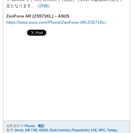
定となります。（
詳細
）
ZenFone AR (ZS571KL) – ASUS
https://www.asus.com/Phone/ZenFone-AR-ZS571KL/
カテゴリー:
Phone - 電話
タグ:
5inch
,
AR / VR
,
ASUS
,
Dual-Camera
,
Fingerprint
,
LTE
,
NFC
,
Tango
,