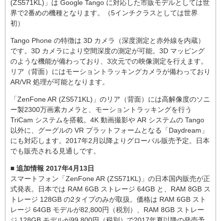
(ZS571KL)」は Google Tango に対応した市販モデルとしては世
界で2番めの機種となります。（5インチクラスとしては世界
初）
Tango Phone の特徴は 3D カメラ（深度測定と赤外線を内蔵）
です。3D カメラにより空間深度の測定が可能。3D マッピング
のような機能が備わっており、3次元での映像測定を行えます。
リア（背面）にはモーショントラッキングカメラが備わっており
AR/VR 処理が可能となります。
「ZenFone AR (ZS571KL)」のリア（背面）には高解像度のソニ
ー製2300万画素カメラと、モーショントラッキングを行う
TriCam システムを搭載。4K 動画撮影や AR システムの Tango
以外に、グーグルの VR プラットフォームとなる「Daydream」
にも対応します。2017年2月以降よりグローバル販売予定。日本
でも販売される見通しです。
■ 追加情報 2017年4月13日
スマートフォン「ZenFone AR (ZS571KL)」の日本国内販売が正
式発表。日本では RAM 6GB ストレージ 64GB と、RAM 8GB ス
トレージ 128GB の2タイプのみが取扱。価格は RAM 6GB スト
レージ 64GB モデルが82,800円（税別）、RAM 8GB ストレー
ジ 128GB モデルが99,800円（税別）で2017年夏以降の発売予