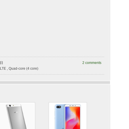
曜日
2 comments
LTE
,
Quad-core (4 core)