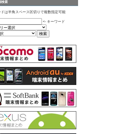
細検索
ードは半角スペース区切りで複数指定可能
<- キーワード