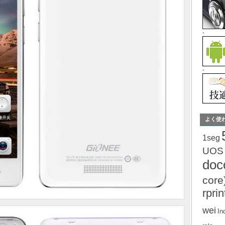
-
-
よく使
1seg
UOS
do
core
rprin
wei
In