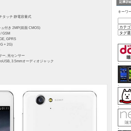
記事詳
キーワ
マルチタッチ 静電容量式
シュ付き 2MP(前面 CMOS)
/ GSM
GE, GPRS
2G + 2G)
0
ンサー, 光センサー
microUSB, 3.5mmオーディオジャック
-
-
-
-