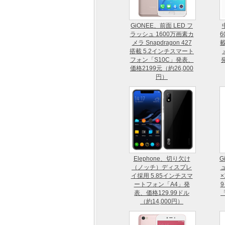
GiONEE、前面 LED フ
ラッシュ 1600万画素カ
6
メラ Snapdragon 427
載
搭載 5.2インチスマート
フォン「S10C」発表、
価格2199元（約26,000
円）
Elephone、切り欠け
G
（ノッチ）ディスプレ
イ採用 5.85インチスマ
×
ートフォン「A4」発
表、価格129.99ドル
（約14,000円）