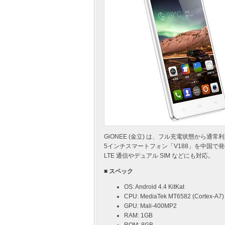
GiONEE (金立) は、フル充電状態から
5インチスマートフォン「V188」を中国で発
LTE 通信やデュアル SIM などにも対応。
■ スペック
OS: Android 4.4 KitKat
CPU: MediaTek MT6582 (Cortex-A7)
GPU: Mali-400MP2
RAM: 1GB