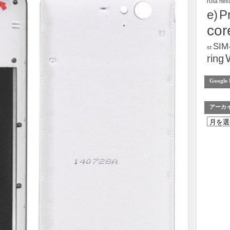
rola
nex
e)
P
cor
SIM
st
ring
Google 
アーカ