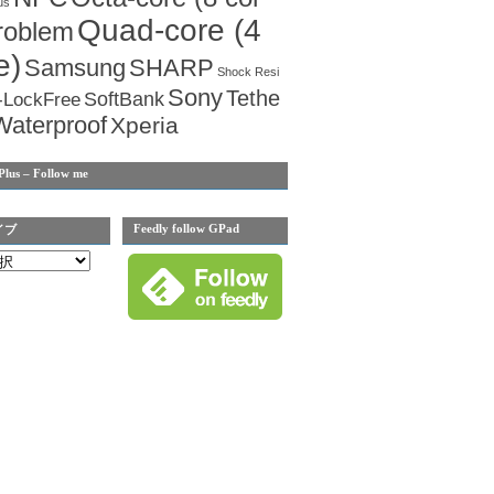
us
Quad-core (4
roblem
e)
Samsung
SHARP
Shock Resi
Sony
Tethe
SoftBank
-LockFree
Waterproof
Xperia
Plus – Follow me
Feedly follow GPad
イブ