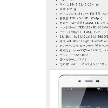
ROM: 8GB
サイズ: 144.5×71.45×10.4mm
重量: 182.5g
ディスプレイ: 5インチ IPS 液晶 
解像度: 1280×720 HD (294ppi)
カメラ: 8MP(背面 CMOS) LED フラ
ネットワーク: TDD-LTE / TD-SCDMA 
パケット通信: LTE Cat.4, HSPA+, ED
SIM Slot: miroSIM Dual-SIM (4G/3G/
通信: WiFi 802.11 b/g/n, Bluetooth 4.
センサー: GPS, Gセンサー, 近接セ
外部端子: microSD(Max 128GB), 
バッテリー: 5200mAh
筐体カラー: ホワイト
その他: SIM デュアルスタンバイ対応