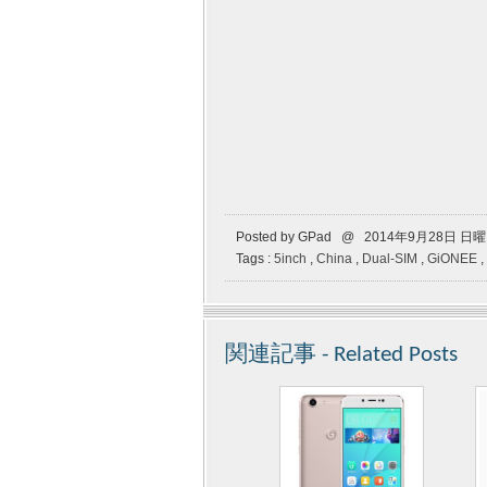
Posted by GPad @ 2014年9月28日 日
Tags :
5inch
,
China
,
Dual-SIM
,
GiONEE
,
関連記事 - Related Posts