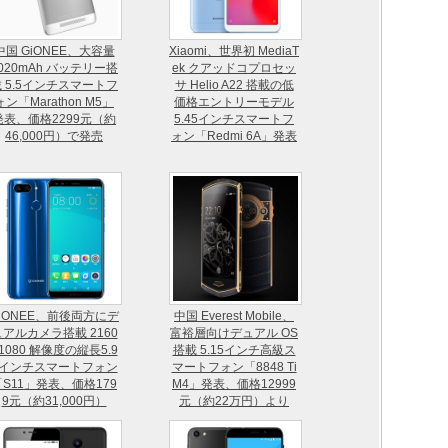
中国 GiONEE、大容量
Xiaomi、世界初 MediaT
020mAh バッテリー搭
ek クアッドコプロセッ
 5.5インチスマートフ
サ Helio A22 搭載の低
ォン「Marathon M5」
価格エントリーモデル
発表、価格2299元（約
5.45インチスマートフ
46,000円）で発売
ォン「Redmi 6A」発表
iONEE、前後両方にデ
中国 Everest Mobile、
ュアルカメラ搭載 2160
富裕層向けデュアル OS
1080 解像度の縦長5.9
搭載 5.15インチ高級ス
9インチスマートフォン
マートフォン「8848 Ti
「S11」発表、価格179
M4」発表、価格12999
9元（約31,000円）
元（約22万円）より