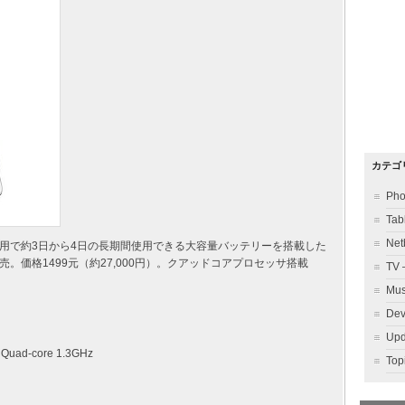
カテゴ
Ph
Ta
Ne
通常利用で約3日から4日の長期間使用できる大容量バッテリーを搭載した
売。価格1499元（約27,000円）。クアッドコアプロセッサ搭載
TV
Mu
Dev
Up
 Quad-core 1.3GHz
To