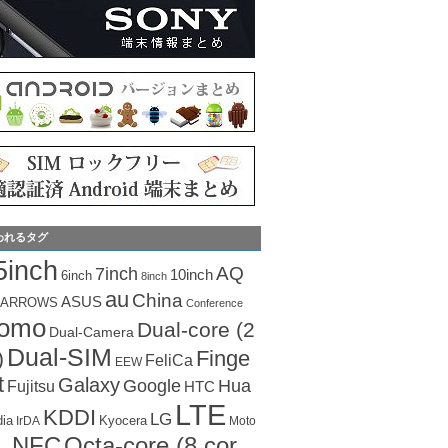
われるタグ
5inch
AQ
7inch
10inch
6inch
8inch
au
China
ASUS
ARROWS
Conference
como
Dual-core (2
Dual-Camera
Dual-SIM
Finge
)
FeliCa
EEW
t
Galaxy
Hua
Google
Fujitsu
HTC
LTE
KDDI
LG
dia
Kyocera
IrDA
Moto
Octa-core (8 cor
NFC