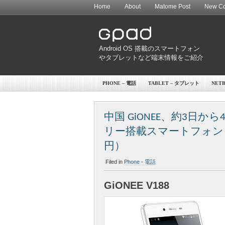
Home
About
Matome Post
New Co
Android OS 搭載のスマートフォン
やタブレットなど端末情報をご紹介
PHONE – 電話
TABLET – タブレット
NET
中国 GiONEE、約3日から
リー搭載スマートフォン「V1
円）
Filed in
Phone - 電話
GiONEE V188