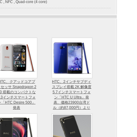
C
,
NFC
,
Quad-core (4 core)
HTC、クアッドコアプ
HTC、2インチサブディ
セッサ Snapdragon 2
スプレイ搭載 2K 解像度
00 搭載のコンパクトな
5.7インチスマートフォ
4.3インチスマートフォ
ン「HTC U Ultra」発
「HTC Desire 500」
表、価格23900台湾ド
発表
ル（約87,000円）より