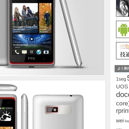
-
-
よく使
1seg
UOS
do
core
rprin
wei
In