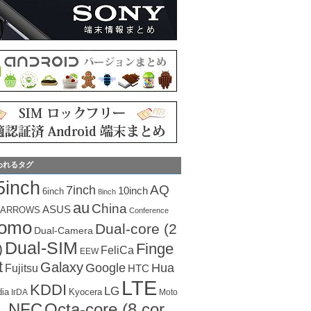
われるタグ
5inch
AQ
7inch
10inch
6inch
8inch
au
China
ASUS
ARROWS
Conference
como
Dual-core (2
Dual-Camera
Dual-SIM
Finge
)
FeliCa
EEW
t
Galaxy
Hua
Google
Fujitsu
HTC
LTE
KDDI
LG
dia
Kyocera
IrDA
Moto
Octa-core (8 cor
NFC