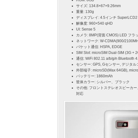
ROM: 8GB
サイズ: 134.8×67×9.26mm
重量: 130g
ディスプレイ: 4.5インチ SuperLC
解像度: 960×540 qHD
UI: Sense 5
カメラ: 8MP(背面 CMOS) LED フラ
ネットワーク: W-CDMA(900/2100MHz)
パケット通信: HSPA, EDGE
SIM Slot: microSIM Dual-SIM (3G + 2
通信: WiFi 802.11 a/b/g/n Bluetooth 4
センサー: GPS, Gセンサー, デジタル
外部端子: microSD(Max 64GB), m
バッテリー: 1860mAh
筐体カラー: シルバー、ブラック
その他: フロントステレオスピーカー、HTC B
対応