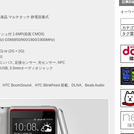
記事詳
キーワ
D2 液晶 マルチタッチ 静電容量式
ッシュ付 1.6MP(前面 CMOS)
 GSM(850/900/1800/1900MHz)
G) or (2G + 2G)
.0
コンパス, 近接センサー, 光センサー, NFC
-
icroUSB, 3.5mmオーディオジャック
oomSound、HTC BlinkFeed 搭載、DLNA、Beats Audio
-
-
-