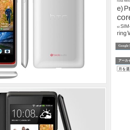
rola
nex
e)
P
cor
SIM
st
ring
Google 
アーカ