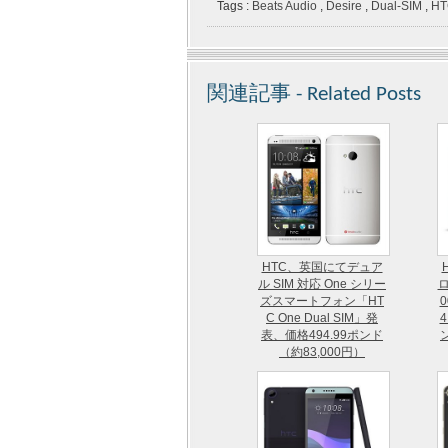
Tags :
Beats Audio
,
Desire
,
Dual-SIM
,
HT
関連記事 - Related Posts
HTC、英国にてデュア
ル SIM 対応 One シリー
ロ
ズスマートフォン「HT
C One Dual SIM」発
表、価格494.99ポンド
ン
（約83,000円）