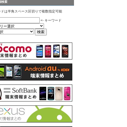
細検索
ードは半角スペース区切りで複数指定可能
<- キーワード