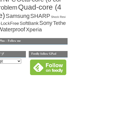
us
Quad-core (4
roblem
e)
Samsung
SHARP
Shock Resi
Sony
Tethe
SoftBank
-LockFree
Waterproof
Xperia
Plus – Follow me
Feedly follow GPad
イブ