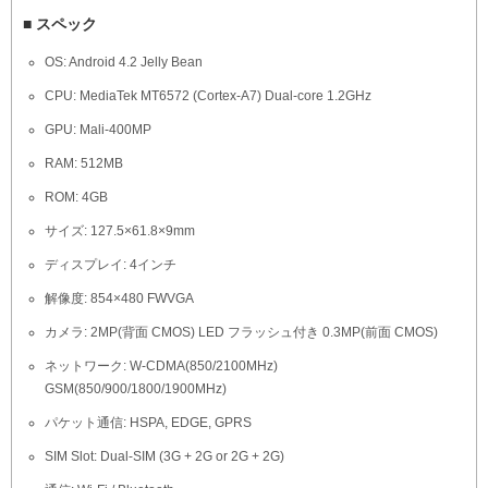
■ スペック
OS: Android 4.2 Jelly Bean
CPU: MediaTek MT6572 (Cortex-A7) Dual-core 1.2GHz
GPU: Mali-400MP
RAM: 512MB
ROM: 4GB
サイズ: 127.5×61.8×9mm
ディスプレイ: 4インチ
解像度: 854×480 FWVGA
カメラ: 2MP(背面 CMOS) LED フラッシュ付き 0.3MP(前面 CMOS)
ネットワーク: W-CDMA(850/2100MHz)
GSM(850/900/1800/1900MHz)
パケット通信: HSPA, EDGE, GPRS
SIM Slot: Dual-SIM (3G + 2G or 2G + 2G)