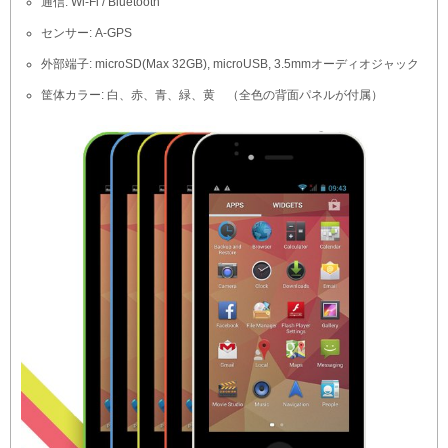
通信: Wi-Fi / Bluetooth
センサー: A-GPS
外部端子: microSD(Max 32GB), microUSB, 3.5mmオーディオジャック
筐体カラー: 白、赤、青、緑、黄 （全色の背面パネルが付属）