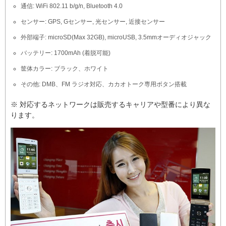
通信: WiFi 802.11 b/g/n, Bluetooth 4.0
センサー: GPS, Gセンサー, 光センサー, 近接センサー
外部端子: microSD(Max 32GB), microUSB, 3.5mmオーディオジャック
バッテリー: 1700mAh (着脱可能)
筐体カラー: ブラック、ホワイト
その他: DMB、FM ラジオ対応、カカオトーク専用ボタン搭載
※ 対応するネットワークは販売するキャリアや型番により異な
ります。