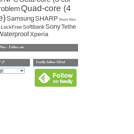
us
Quad-core (4
roblem
e)
Samsung
SHARP
Shock Resi
Sony
Tethe
SoftBank
-LockFree
Waterproof
Xperia
Plus – Follow me
Feedly follow GPad
イブ