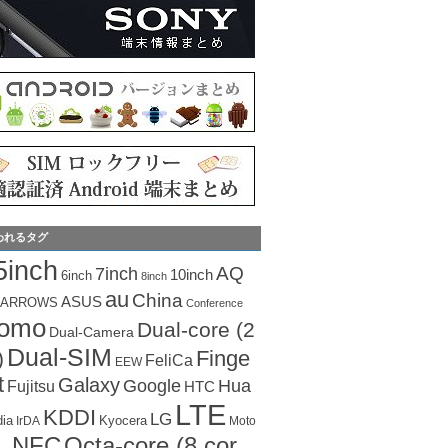
われるタグ
5inch
AQ
7inch
10inch
6inch
8inch
au
China
ASUS
ARROWS
Conference
como
Dual-core (2
Dual-Camera
Dual-SIM
Finge
)
FeliCa
EEW
t
Galaxy
Hua
Google
Fujitsu
HTC
LTE
KDDI
LG
dia
Kyocera
IrDA
Moto
Octa-core (8 cor
NFC