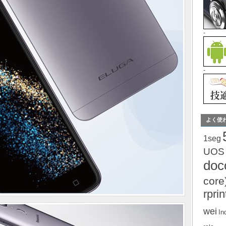
-
-
よく使
1seg
UOS
do
core
rprin
wei
In