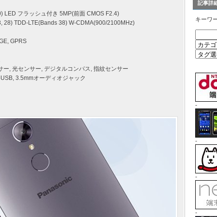
記事詳
0) LED フラッシュ付き 5MP(前面 CMOS F2.4)
キーワ
 28) TDD-LTE(Bands 38) W-CDMA(900/2100MHz)
GE, GPRS
1
ンサー, 光センサー, デジタルコンパス, 指紋センサー
icroUSB, 3.5mmオーディオジャック
-
-
-
-