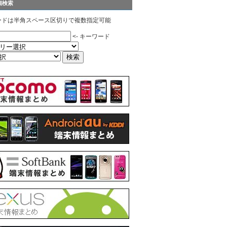
細検索
ードは半角スペース区切りで複数指定可能
<- キーワード