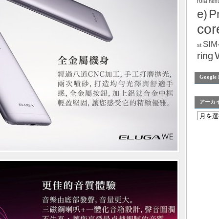
rola
nex
e)
P
cor
SIM
st
ring
Google 
アーカ