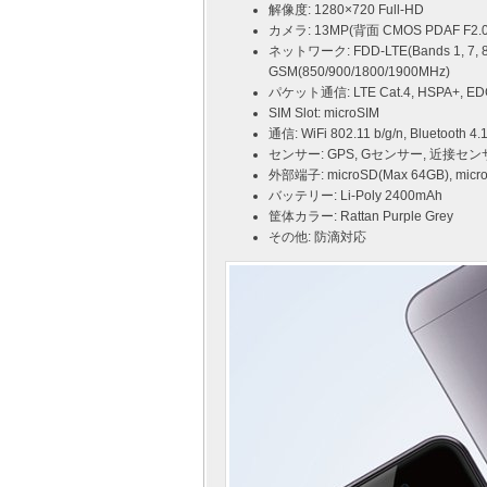
解像度: 1280×720 Full-HD
カメラ: 13MP(背面 CMOS PDAF F2.
ネットワーク: FDD-LTE(Bands 1, 7, 8,
GSM(850/900/1800/1900MHz)
パケット通信: LTE Cat.4, HSPA+, ED
SIM Slot: microSIM
通信: WiFi 802.11 b/g/n, Bluetooth 4.
センサー: GPS, Gセンサー, 近接セ
外部端子: microSD(Max 64GB), m
バッテリー: Li-Poly 2400mAh
筐体カラー: Rattan Purple Grey
その他: 防滴対応