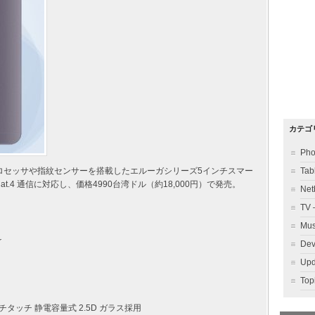
カテゴ
Ph
ドコアプロセッサや指紋センサーを搭載したエルーガシリーズ5インチスマー
Ta
Cat.4 通信に対応し、価格4990台湾ドル（約18,000円）で発売。
Ne
TV
Mu
r
Dev
Up
To
ルチタッチ 静電容量式 2.5D ガラス採用