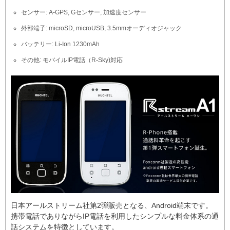
センサー: A-GPS, Gセンサー, 加速度センサー
外部端子: microSD, microUSB, 3.5mmオーディオジャック
バッテリー: Li-Ion 1230mAh
その他: モバイルIP電話（R-Sky)対応
日本アールストリーム社第2弾販売となる、Android端末です。
携帯電話でありながらIP電話を利用したシンプルな料金体系の通
話システムを特徴としています。