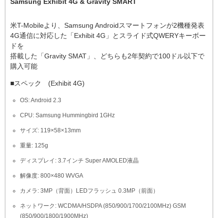
Samsung Exhibit 4G & Gravity SMART
米T-Mobileより、Samsung Androidスマートフォンが2機種発表
4G通信に対応した「Exhibit 4G」とスライド式QWERYキーボー
ドを
搭載した「Gravity SMAT」、どちらも2年契約で100ドル以下で
購入可能
■スペック (Exhibit 4G)
OS: Android 2.3
CPU: Samsung Hummingbird 1GHz
サイズ: 119×58×13mm
重量: 125g
ディスプレイ: 3.7インチ Super AMOLED液晶
解像度: 800×480 WVGA
カメラ: 3MP（背面）LEDフラッシュ 0.3MP（前面）
ネットワーク: WCDMA/HSDPA (850/900/1700/2100MHz) GSM
(850/900/1800/1900MHz)