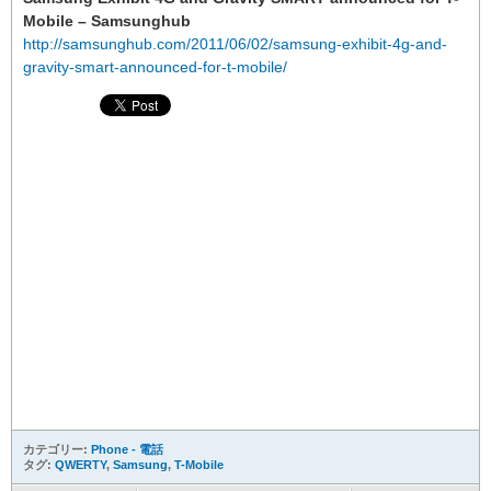
Mobile – Samsunghub
http://samsunghub.com/2011/06/02/samsung-exhibit-4g-and-
gravity-smart-announced-for-t-mobile/
カテゴリー:
Phone - 電話
タグ:
QWERTY
,
Samsung
,
T-Mobile