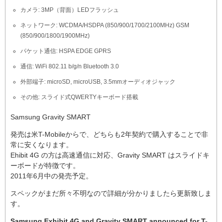
カメラ: 3MP（背面）LEDフラッシュ
ネットワーク: WCDMA/HSDPA (850/900/1700/2100MHz) GSM
(850/900/1800/1900MHz)
パケット通信: HSPA EDGE GPRS
通信: WiFi 802.11 b/g/n Bluetooth 3.0
外部端子: microSD, microUSB, 3.5mmオーディオジャック
その他: スライド式QWERTYキーボード搭載
Samsung Gravity SMART
発売は米T-Mobileからで、どちらも2年契約で購入することで非
常に安くなります。
Ehibit 4G の方は高速通信に対応、Gravity SMART はスライドキ
ーボードが特徴です。
2011年6月中の発売予定。
スペックがまだ所々不明なので詳細が分かりましたら更新致しま
す。
Samsung Exhibit 4G and Gravity SMART announced for T-