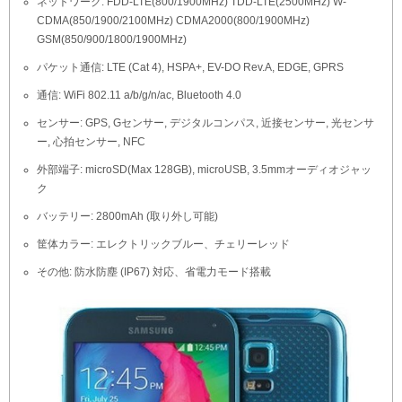
ネットワーク: FDD-LTE(800/1900MHz) TDD-LTE(2500MHz) W-
CDMA(850/1900/2100MHz) CDMA2000(800/1900MHz)
GSM(850/900/1800/1900MHz)
パケット通信: LTE (Cat 4), HSPA+, EV-DO Rev.A, EDGE, GPRS
通信: WiFi 802.11 a/b/g/n/ac, Bluetooth 4.0
センサー: GPS, Gセンサー, デジタルコンパス, 近接センサー, 光センサ
ー, 心拍センサー, NFC
外部端子: microSD(Max 128GB), microUSB, 3.5mmオーディオジャッ
ク
バッテリー: 2800mAh (取り外し可能)
筐体カラー: エレクトリックブルー、チェリーレッド
その他: 防水防塵 (IP67) 対応、省電力モード搭載