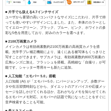
■ 片手でも扱える4.7インチサイズ
ユーザから要望の高いコンパクトなサイズにこだわり、片手で持
っても使いやすいデザインにしました。また、本体のカラーとし
てイエローグリーン、ブラック、ブルー、ピンク、ホワイトの多
彩な5色を用意しており、好みのカラーを選べます。
■ 2100万画素カメラ
メインカメラは有効画素数約2100万画素の高画質カメラを搭
載。光学手ブレ補正機能により、遠くにある被写体もくっきりと
写すことができます。サブカメラは、有効画素数約800万画素の
広角レンズに加え、フラッシュを搭載。高精細な「自撮り」が可
能です。シャッター専用キーも新たに追加。
■ 人工知能「エモパー 5.0」搭載
人口知能 (AI) が「エモパー5.0」にバージョンアップ。歩数デー
タや生活習慣時刻などから、ダイエットのアドバイスや応援メッ
セージを話しかけてくれるほか、忘れがちなメモを知らせてくれ
るエモパーメモ対応。エモパーの話題で気になったことをすぐに
音声検索することも可能。
■ 長エネスイッチ