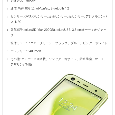
SIM Slot: nanoSIM
通信: WiFi 802.11 a/b/g/n/ac, Bluetooth 4.2
センサー: GPS, Gセンサー, 近接センサー, 光センサー, デジタルコンパ
ス, NFC
外部端子: microSD(Max 200GB), microUSB, 3.5mmオーディオジャッ
ク
筐体カラー: イエローグリーン、ブラック、ブルー、ピンク、ホワイト
バッテリー: 2400mAh
その他: エモパー 5.0 搭載、ワンセグ、おサイフ、防水防塵、VoLTE、
テザリング対応