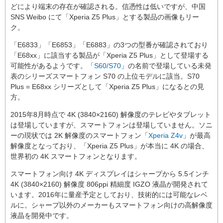
どにより端末の存在が確認される。信憑性は低いですが、中国
SNS Weibo にて「Xperia Z5 Plus」とする製品の画像もリー
ク。
「E6833」「E6853」「E6883」の3つの型番が確認されており
「E68xx」に該当する製品が「Xperia Z5 Plus」として登場する
可能性があるようです。「
S60/S70
」の名前で登場している未発
表のシリーズスマートフォン S70 の上位モデルに該当。S70
Plus = E68xx シリーズとして「Xperia Z5 Plus」になるとの見
方。
2015年8月時点で 4K (3840×2160) 解像度のテレビやタブレット
は登場していますが、スマートフォンは登場していません。ソニ
ーの現状では 2K 解像度のスマートフォン「
Xperia Z4v
」が最高
解像度となっており、「Xperia Z5 Plus」が本当に 4K の場合、
世界初の 4K スマートフォンとなります。
スマートフォン向け 4K ディスプレイはシャープから 5.5インチ
4K (3840×2160) 解像度 806ppi 精細度 IGZO 液晶が開発されて
います。2016年に量産予定としており、技術的には可能なレベ
ルに。シャープ以外のメーカーもスマートフォン向けの高解像度
液晶を開発中です。