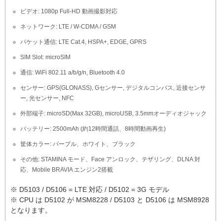
ビデオ: 1080p Full-HD 動画撮影対応
ネットワーク: LTE / W-CDMA / GSM
パケット通信: LTE Cat.4, HSPA+, EDGE, GPRS
SIM Slot: microSIM
通信: WiFi 802.11 a/b/g/n, Bluetooth 4.0
センサー: GPS(GLONASS), Gセンサー, デジタルコンパス, 近接センサ
ー, 光センサー, NFC
外部端子: microSD(Max 32GB), microUSB, 3.5mmオーディオジャック
バッテリー: 2500mAh (約12時間通話、8時間動画再生)
筐体カラー: パープル、ホワイト、ブラック
その他: STAMINA モード、Face アンロック、テザリング、DLNA 対
応、Mobile BRAVIA エンジン2搭載
※ D5103 / D5106 = LTE 対応 / D5102 = 3G モデル
※ CPU は D5102 が MSM8228 / D5103 と D5106 は MSM8928
となります。