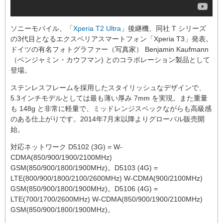
ソニーモバイル、「
Xperia T2 Ultra
」後継機、同社 T シリーズ
の3代目となるエクスペリアスマートフォン「Xperia T3」発表。
ドイツの有名フォトグラファー（写真家） Benjamin Kaufmann
（ベンジャミン・カウフマン) とのコラボレーション製品として
登場。
ステンレスフレームを採用したスタイリッシュなデザインで、
5.3インチモデルとしては最も薄い厚み 7mm を実現。また重量
も 148g と非常に軽量で、ミッドレンジスペックながらも高級感
のある仕上がりです。2014年7月末以降よりグローバル販売開
始。
対応ネットワーク D5102 (3G) = W-
CDMA(850/900/1900/2100MHz)
GSM(850/900/1800/1900MHz)。D5103 (4G) =
LTE(800/900/1800/2100/2600MHz) W-CDMA(900/2100MHz)
GSM(850/900/1800/1900MHz)。D5106 (4G) =
LTE(700/1700/2600MHz) W-CDMA(850/900/1900/2100MHz)
GSM(850/900/1800/1900MHz)。