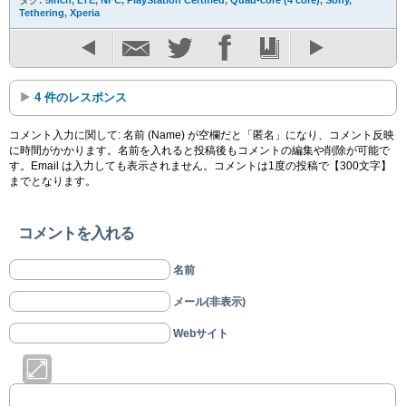
タグ:
5inch
,
LTE
,
NFC
,
PlayStation Certified
,
Quad-core (4 core)
,
Sony
,
Tethering
,
Xperia
4 件のレスポンス
コメント入力に関して: 名前 (Name) が空欄だと「匿名」になり、コメント反映
に時間がかかります。名前を入れると投稿後もコメントの編集や削除が可能で
す。Email は入力しても表示されません。コメントは1度の投稿で【300文字】
までとなります。
コメントを入れる
名前
メール(非表示)
Webサイト