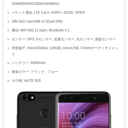
GSM(850/900/1800/1900MHz)
パケット通信: LTE Cat.4, HSPA+, EDGE, GPRS
SIM Slot: nanoSIM x2 (Dual-SIM)
通信: WiFi 802.11 b/g/n, Bluetooth 4.1
センサー: GPS, Gセンサー, 近接センサー, 光センサー, 指紋センサー
外部端子: microSD(Max 128GB), microUSB, 3.5mmオーディオジャッ
ク
バッテリー: 4000mAh
筐体カラー: ブラック、ブルー
その他: VoLTE 対応