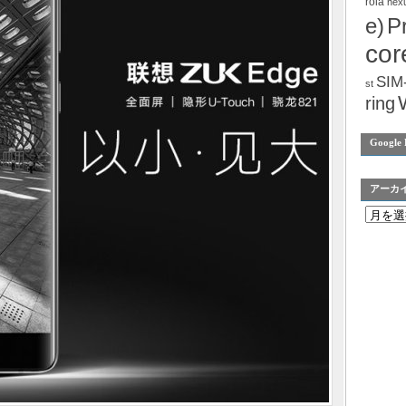
rola
nex
e)
P
cor
SIM
st
ring
Google 
アーカ