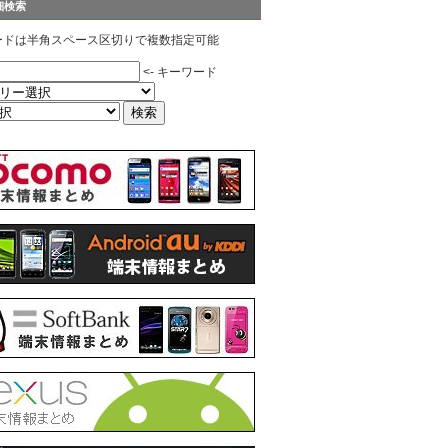
細検索
ードは半角スペース区切りで複数指定可能
<- キーワード