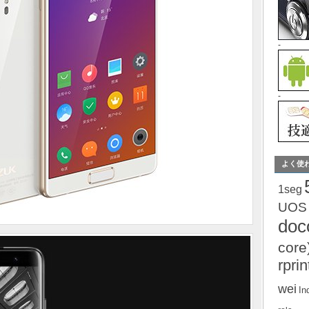
-
-
よく使
1seg
UOS
do
core
rprin
wei
In