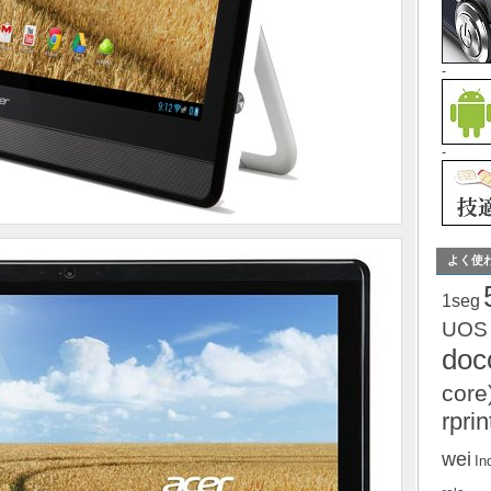
-
-
よく使
1seg
UOS
do
core
rprin
wei
In