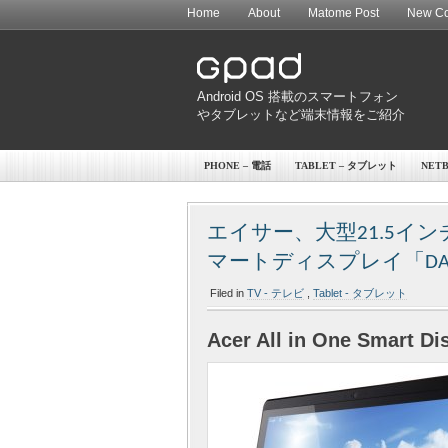
Home
About
Matome Post
New Co
Android OS 搭載のスマートフォン
やタブレットなど端末情報をご紹介
PHONE – 電話
TABLET – タブレット
NET
エイサー、大型21.5インチ
マートディスプレイ「DA
Filed in
TV - テレビ
,
Tablet - タブレット
Acer All in One Smart D