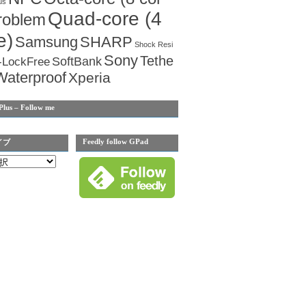
us
Quad-core (4
roblem
e)
Samsung
SHARP
Shock Resi
Sony
Tethe
SoftBank
-LockFree
Waterproof
Xperia
Plus – Follow me
Feedly follow GPad
イブ