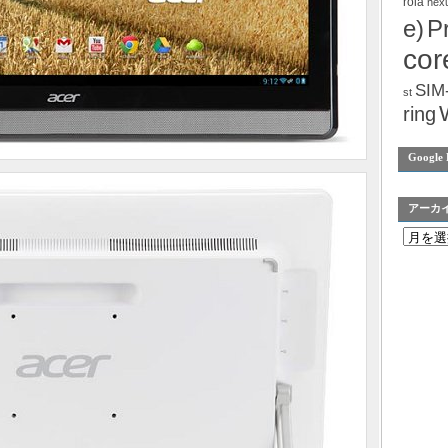
rola
nex
e)
P
cor
SIM
st
ring
Google 
アーカ