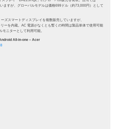
トディスプレイ「DA223HQL」のグローバル販売を発表。台湾では
れていますが、グローバルモデルは価格699ドル（約73,000円）として
 シリーズスマートディスプレイを複数販売していますが、
ッテリーを内蔵。AC 電源がなくとも暫くの時間は製品単体で使用可能
パネルモニターとして利用可能。
ndroid All-in-one – Acer
38