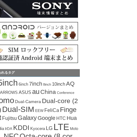
われるタグ
5inch
AQ
7inch
10inch
6inch
8inch
au
China
ASUS
ARROWS
Conference
como
Dual-core (2
Dual-Camera
Dual-SIM
Finge
)
FeliCa
EEW
t
Galaxy
Hua
Google
Fujitsu
HTC
LTE
KDDI
LG
dia
Kyocera
IrDA
Moto
Octa-core (8 cor
NFC