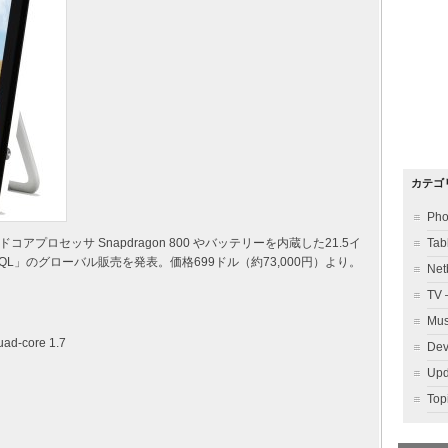
カテゴ
Ph
にクアッドコアプロセッサ Snapdragon 800 やバッテリーを内蔵した21.5イ
Ta
QL」のグローバル販売を発表。価格699ドル（約73,000円）より。
Ne
TV
Mu
ad-core 1.7
Dev
Up
To