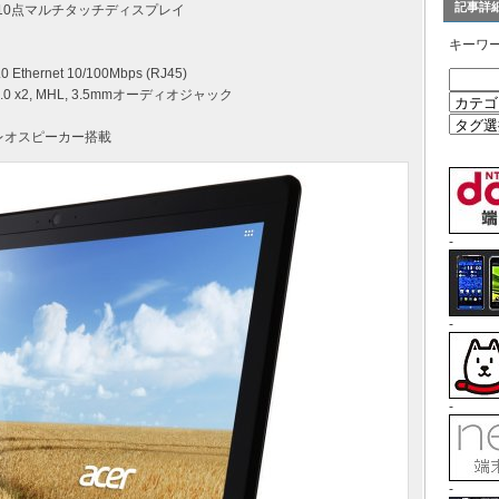
記事詳
ネル 10点マルチタッチディスプレイ
キーワ
4.0 Ethernet 10/100Mbps (RJ45)
B 2.0 x2, MHL, 3.5mmオーディオジャック
 ステレオスピーカー搭載
-
-
-
-