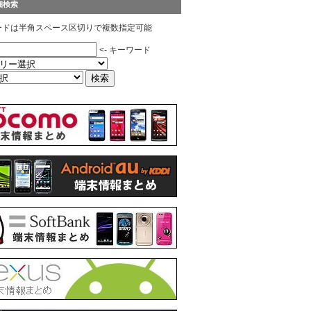
細検索
ードは半角スペース区切りで複数指定可能
<- キーワード